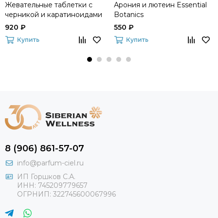
Жевательные таблетки с
Арония и лютеин Essential
черникой и каратиноидами
Botanics
Vitamama Dino Vision
920 ₽
550 ₽
Купить
Купить
8 (906) 861-57-07
info@parfum-ciel.ru
ИП Горшков С.А.
ИНН: 745209779657
ОГРНИП: 322745600067996