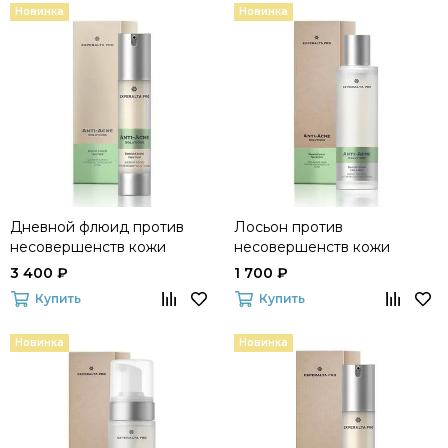
Новинка
Новинка
Дневной флюид против
Лосьон против
несовершенств кожи
несовершенств кожи
Experalta Pro Anti-Acne
Experalta Pro Anti-Acne
3 400 ₽
1 700 ₽
Solutions
Solutions
Купить
Купить
Новинка
Новинка