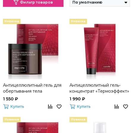
Фильтр товаров
Новинка
Новинка
Антицеллюлитный гель для
Антицеллюлитный гель-
обертывания тела
концентрат «Термоэффект»
«Криоэффект» Experalta The
Experalta The Body Lab
1 550 ₽
1 990 ₽
Body Lab
Купить
Купить
Новинка
Новинка