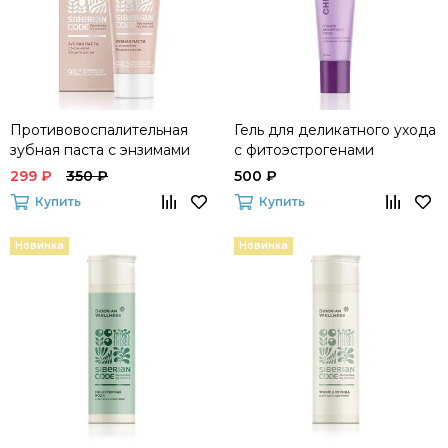
Противовоспалительная
Гель для деликатного ухода
зубная паста с энзимами
с фитоэстрогенами
для профилактики
CHRONOLONG Women's
299 ₽
350 ₽
500 ₽
заболеваний пародонта
Beauty
Купить
Купить
Siberian Code
Новинка
Новинка