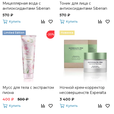
Мицеллярная вода с
Тоник для лица с
антиоксидантами Siberian
антиоксидантами Siberian
Code
Code
570 ₽
570 ₽
Купить
Купить
Limited Edition
Новинка
−20%
Мусс для тела с экстрактом
Ночной крем-корректор
пиона
несовершенств Experalta
Pro Anti-Acne Solutions
400 ₽
500 ₽
3 400 ₽
Купить
Купить