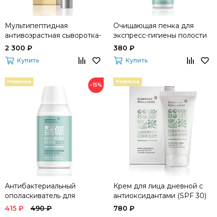
Мультипептидная
Очищающая пенка для
антивозрастная сыворотка-
экспресс-гигиены полости
бустер Experalta Pro Anti-
рта и свежести дыхания
2 300 ₽
380 ₽
Age Solutions
Siberian Code
Купить
Купить
Новинка
Новинка
−15%
Антибактериальный
Крем для лица дневной с
ополаскиватель для
антиоксидантами (SPF 30)
комплексного ухода и
Siberian Code
415 ₽
490 ₽
780 ₽
свежести дыхания Siberian