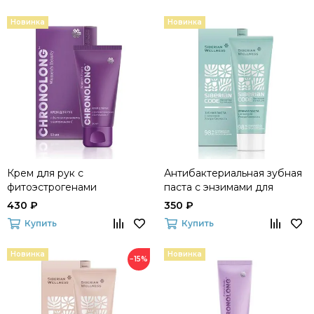
Новинка
Новинка
Крем для рук с
Антибактериальная зубная
фитоэстрогенами
паста с энзимами для
CHRONOLONG Women's
комплексного ухода и
430 ₽
350 ₽
Beauty
защиты от кариеса Siberian
Купить
Купить
Code
Новинка
Новинка
−15%