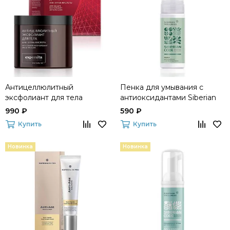
Антицеллюлитный
Пенка для умывания c
эксфолиант для тела
антиоксидантами Siberian
Experalta The Body Lab
Code
990 ₽
590 ₽
Купить
Купить
Новинка
Новинка