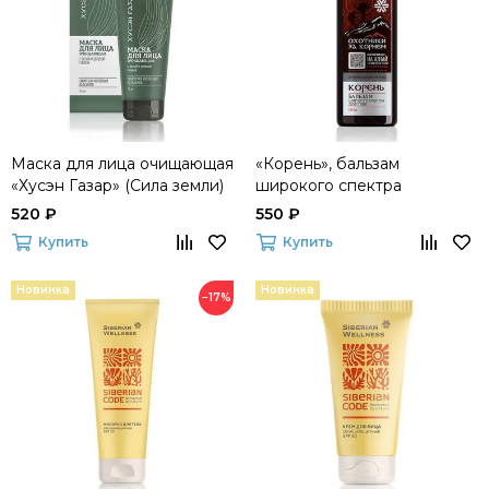
Маска для лица очищающая
«Корень», бальзам
«Хусэн Газар» (Сила земли)
широкого спектра
действия (Выиграй поездку
520 ₽
550 ₽
на Алтай +10 000 призов)
Купить
Купить
Новинка
Новинка
−17%