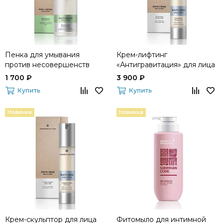
Пенка для умывания
Крем-лифтинг
против несовершенств
«Антигравитация» для лица
кожи Experalta Pro Anti-
и шеи Experalta Pro Anti-
1 700 ₽
3 900 ₽
Acne Solutions
Age Solutions
Купить
Купить
Новинка
Новинка
Крем-cкульптор для лица
Фитомыло для интимной