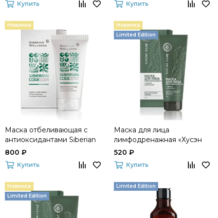
Купить
Купить
Code
Новинка
Новинка
Limited Edition
Маска отбеливающая c
Маска для лица
антиоксидантами Siberian
лимфодренажная «Хусэн
Code
Эдир» (Сила молодости)
800 ₽
520 ₽
Купить
Купить
Новинка
Limited Edition
Limited Edition