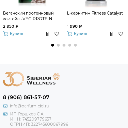
Веганский протеиновый
L-карнитин Fitness Catalyst
коктейль VEG PROTEIN
100% (шоколад-кокос)
2 950 ₽
1 990 ₽
Keforma
Купить
Купить
8 (906) 861-57-07
info@parfum-ciel.ru
ИП Горшков С.А.
ИНН: 745209779657
ОГРНИП: 322745600067996