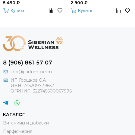
5 490 ₽
2 900 ₽
Купить
Купить
8 (906) 861-57-07
info@parfum-ciel.ru
ИП Горшков С.А.
ИНН: 745209779657
ОГРНИП: 322745600067996
КАТАЛОГ
Витамины и добавки
Парфюмерия