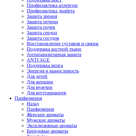
Профилактика аллергии
Профилактика диабета
Защита зрения
Защита печени
Защита почек
Защита сердца
Защита сосудов
Восстановление суставов и связок
Поддержка костной ткани
Антипаразитарная защита
ANTI AGE
Поддержка мозга
Энергия и выносливость
Для детей
Для женщин
Для мужчин
Для вегетарианцев
Парфюмерия
Назад
Парфюмерия
Женские ароматы
Мужские ароматы
Эксклюзивные ароматы
Брендовые ароматы