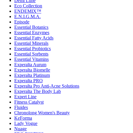
Demi Lune
Eco Collection
ENDEMIX™
E.N.I.G.M.A.
Episode
Essential Botanics
Essential Enzymes
Essential Fatty Acids
Essential Minerals
Essential Probiotics
Essential Sorbents
Essential Vitamins
Experalta Aurum
Experalta Biomelle
Experalta Platinum
Experalta PRO
Experalta Pro Anti-Acne Solutions
Experalta The Body Lab
Expert Line
Fitness Catalyst
Fluides
Chronolong Women's Beauty
KeForma
Lady Vogue
Nuage