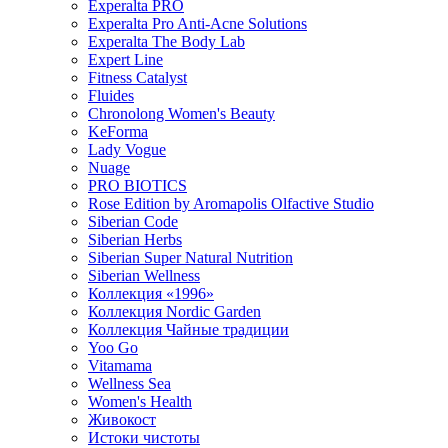
Experalta PRO
Experalta Pro Anti-Acne Solutions
Experalta The Body Lab
Expert Line
Fitness Catalyst
Fluides
Chronolong Women's Beauty
KeForma
Lady Vogue
Nuage
PRO BIOTICS
Rose Edition by Aromapolis Olfactive Studio
Siberian Code
Siberian Herbs
Siberian Super Natural Nutrition
Siberian Wellness
Коллекция «1996»
Коллекция Nordic Garden
Коллекция Чайные традиции
Yoo Go
Vitamama
Wellness Sea
Women's Health
Живокост
Истоки чистоты