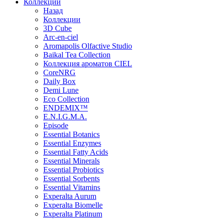
Коллекции
Назад
Коллекции
3D Cube
Arc-en-ciel
Aromapolis Olfactive Studio
Baikal Tea Collection
Коллекция ароматов CIEL
СoreNRG
Daily Box
Demi Lune
Eco Collection
ENDEMIX™
E.N.I.G.M.A.
Episode
Essential Botanics
Essential Enzymes
Essential Fatty Acids
Essential Minerals
Essential Probiotics
Essential Sorbents
Essential Vitamins
Experalta Aurum
Experalta Biomelle
Experalta Platinum