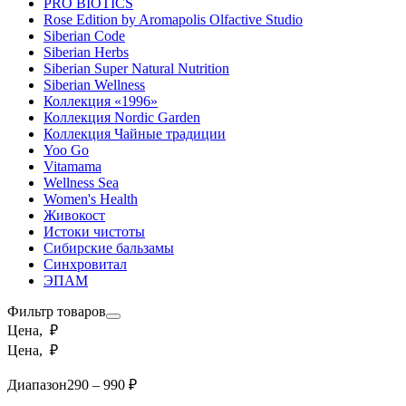
PRO BIOTICS
Rose Edition by Aromapolis Olfactive Studio
Siberian Code
Siberian Herbs
Siberian Super Natural Nutrition
Siberian Wellness
Коллекция «1996»
Коллекция Nordic Garden
Коллекция Чайные традиции
Yoo Go
Vitamama
Wellness Sea
Women's Health
Живокост
Истоки чистоты
Сибирские бальзамы
Синхровитал
ЭПАМ
Фильтр товаров
Цена, ₽
Цена, ₽
Диапазон
290 – 990 ₽