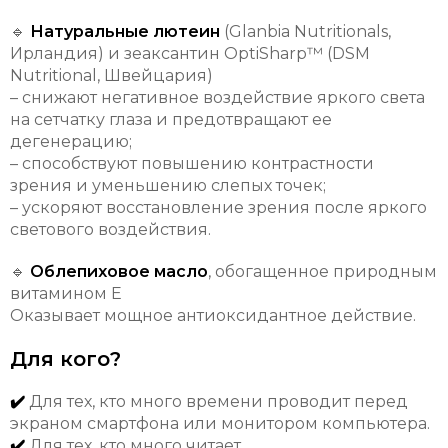
🔹
Натуральные лютеин
(Glanbia Nutritionals,
Ирландия) и зеаксантин OptiSharp™ (DSM
Nutritional, Швейцария)
– снижают негативное воздействие яркого света
на сетчатку глаза и предотвращают ее
дегенерацию;
– способствуют повышению контрастности
зрения и уменьшению слепых точек;
– ускоряют восстановление зрения после яркого
светового воздействия.
🔹
Облепиховое масло
, обогащенное природным
витамином Е
Оказывает мощное антиоксидантное действие.
Для кого?
✔️
Для тех, кто много времени проводит перед
экраном смартфона или монитором компьютера.
✔️
Для тех, кто много читает.