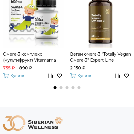
Омега-3 комплекс
Веган омега-3 "Totally Vegan
(мультифрукт) Vitamama
Омега-3" Expert Line
OMEGAlodon
755 ₽
890 ₽
2 150 ₽
Купить
Купить