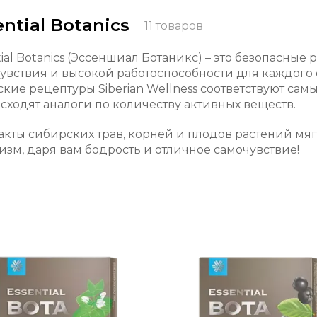
ential Botanics
tial Botanics (Эссеншиал Ботаникс) – это безопасн
увствия и высокой работоспособности для каждого
ские рецептуры Siberian Wellness соответствуют са
сходят аналоги по количеству активных веществ.
акты сибирских трав, корней и плодов растений мя
изм, даря вам бодрость и отличное самочувствие!