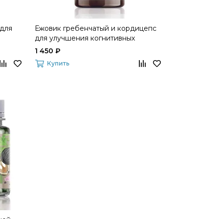
 для
Ежовик гребенчатый и кордицепс
для улучшения когнитивных
ntial
функций Essential Botanics
1 450 ₽
Купить