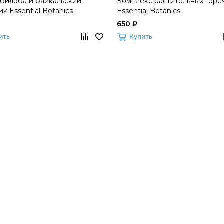
 билоба и байкальский
Комплекс растительных горе
к Essential Botanics
Essential Botanics
650 ₽
ить
Купить