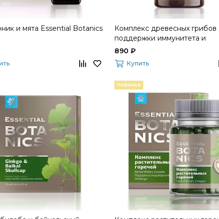
ник и мята Essential Botanics
Комплекс древесных грибов
поддержки иммунитета и
антиоксидантной защиты Esse
890 ₽
Botanics
ить
Купить
Новинка