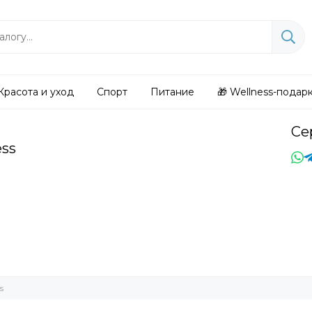
Красота и уход
Спорт
Питание
🎁 Wellness-подар
Се
ess
s