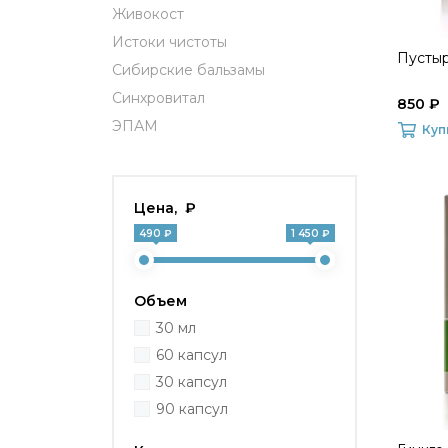
Живокост
Истоки чистоты
Пустыр
Сибирские бальзамы
Синхровитал
850 ₽
ЭПАМ
Куп
Цена, ₽
490 ₽
1 450 ₽
Объем
30 мл
60 капсул
30 капсул
90 капсул