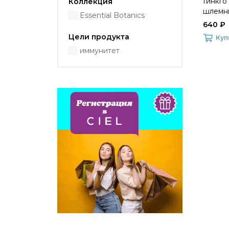
Гинкго
Коллекция
шлемни
Essential Botanics
640 ₽
Цели продукта
Куп
иммунитет