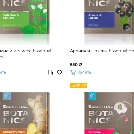
ана и мелисса Essential
Арония и лютеин Essential Bo
cs
550 ₽
ить
Купить
до 10.08