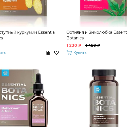
тупный куркумин Essential
Ортилия и Зимолюбка Essenti
cs
Botanics
1 230 ₽
1 450 ₽
ить
Купить