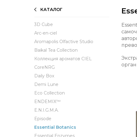
Ess
КАТАЛОГ
3D Cube
Essen
самоч
Arc-en-ciel
автор
Aromapolis Olfactive Studio
прево
Baikal Tea Collection
Экстр
Коллекция ароматов CIEL
орган
СoreNRG
Daily Box
Demi Lune
Eco Collection
ENDEMIX™
E.N.I.G.M.A.
Episode
Essential Botanics
Essential Enzymes