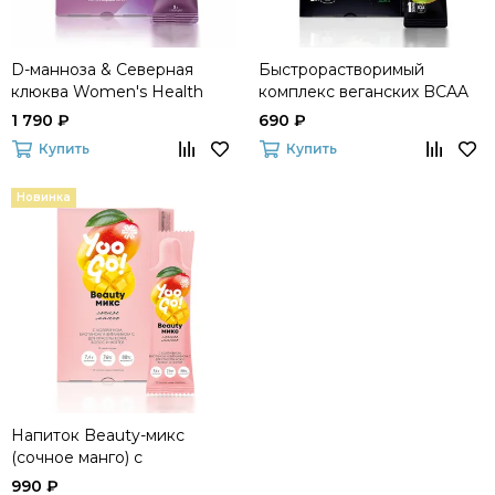
D-манноза & Северная
Быстрорастворимый
клюква Women's Health
комплекс веганских BCAA
(апельсин-манго) Fitness
1 790 ₽
690 ₽
Catalyst
Купить
Купить
Новинка
Напиток Beauty-микс
(сочное манго) с
коллагеном, биотином и
990 ₽