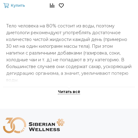
витамином С для сияния
Купить
кожи Yoo Gо
Тело человека на 80% состоит из воды, поэтому
диетологи рекомендуют употреблять достаточное
количество чистой жидкости каждый день (примерно
30 мл на один килограмм массы тела). При этом
напитки с различными добавками (газировка, соки,
холодные чаи и т. д.) не попадают в эту категорию. В
большинстве случаев они содержат сахар, ускоряющий
дегидрацию организма, а значит, увеличивают потерю
воды.
Более полезной альтернативой могут стать
функциональные напитки (functional beverages),
содержащие большое количество полезных элементов
и обладающих низкой калорийностью.
Siberian Wellness разработала свою собственную
линейку обогащенных напитков Yoo Go. Продукты