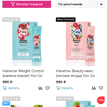
Фильтр товаров
New design
New Formula
Напиток Weight Control
Напиток Beauty-микс
(малина-гранат) Yoo Go
(лесные ягоды) Yoo Gо
990 ₽
990 ₽
Купить
Купить
New design
New design
−15%
ХИТ