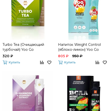
Turbo Tea (Очищающий
Напиток Weight Control
турбочай) Yoo Gо
(яблоко-лимон) Yoo Go
320 ₽
805 ₽
950 ₽
Купить
Купить