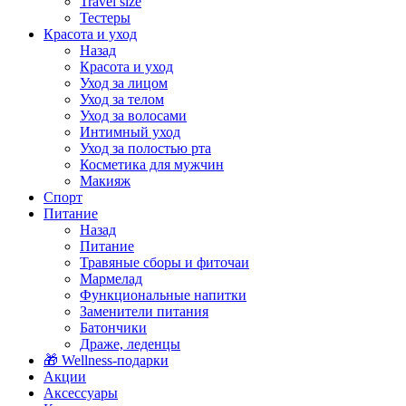
Travel size
Тестеры
Красота и уход
Назад
Красота и уход
Уход за лицом
Уход за телом
Уход за волосами
Интимный уход
Уход за полостью рта
Косметика для мужчин
Макияж
Спорт
Питание
Назад
Питание
Травяные сборы и фиточаи
Мармелад
Функциональные напитки
Заменители питания
Батончики
Драже, леденцы
🎁 Wellness-подарки
Акции
Аксессуары