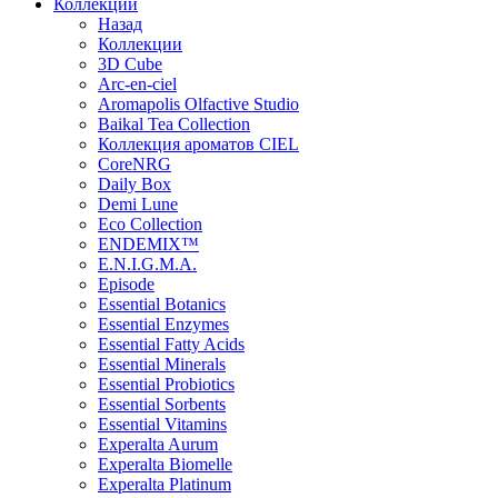
Коллекции
Назад
Коллекции
3D Cube
Arc-en-ciel
Aromapolis Olfactive Studio
Baikal Tea Collection
Коллекция ароматов CIEL
СoreNRG
Daily Box
Demi Lune
Eco Collection
ENDEMIX™
E.N.I.G.M.A.
Episode
Essential Botanics
Essential Enzymes
Essential Fatty Acids
Essential Minerals
Essential Probiotics
Essential Sorbents
Essential Vitamins
Experalta Aurum
Experalta Biomelle
Experalta Platinum