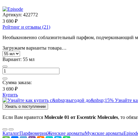
Артикул:
422772
3 690 ₽
Рейтинг и отзывы (21)
Необыкновенно соблазнительный парфюм, подчеркивающий мно
Загружаем варианты товара…
Вариант:
55 мл
Сумма заказа:
3 690 ₽
Купить
Узнайте ка
Узнать о поступлении
Если Вам нравится
Molecule 01 от Escentric Molecules
, то обя
Каталог
Парфюмерия
Женские ароматы
Мужские ароматы
Episod