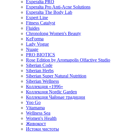
Experalta PRO
Experalta Pro Anti-Acne Solutions
Experalta The Body Lab
Expert Line
Fitness Catalyst
Fluides
Chronolong Women's Beauty
KeForma
Lady Vogue
Nuage
PRO BIOTICS
Rose Edition by Aromapolis Olfactive Studio
Siberian Code
Siberian Herbs
Siberian Super Natural Nutrition
Siberian Wellness
Коллекция «1996»
Коллекция Nordic Garden
Коллекция Чайные традиции
Yoo Go
Vitamama
Wellness Sea
Women's Health
Живокост
Истоки чистоты