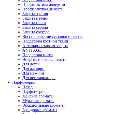
Профилактика аллергии
Профилактика диабета
Защита зрения
Защита печени
Защита почек
Защита сердца
Защита сосудов
Восстановление суставов и связок
Поддержка костной ткани
Антипаразитарная защита
ANTI AGE
Поддержка мозга
Энергия и выносливость
Для детей
Для женщин
Для мужчин
Для вегетарианцев
Парфюмерия
Назад
Парфюмерия
Женские ароматы
Мужские ароматы
Эксклюзивные ароматы
Брендовые ароматы