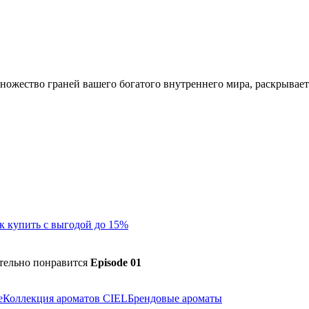
жество граней вашего богатого внутреннего мира, раскрывает
к купить с выгодой до 15%
зательно понравится
Episode 01
e
Коллекция ароматов CIEL
Брендовые ароматы