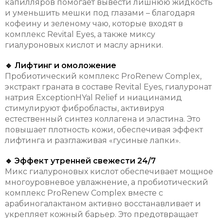
капилляров помогает вывести лишнюю жидкость
и уменьшить мешки под глазами – благодаря
кофеину и зеленому чаю, которые входят в
комплекс Revital Eyes, а также миксу
гиалуроновых кислот и маслу арники.
🔹 Лифтинг и омоложение
Пробиотический комплекс ProRenew Complex,
экстракт граната в составе Revital Eyes, гиалуронат
натрия ExceptionHYal Relief и ниацинамид
стимулируют фибробласты, активируя
естественный синтез коллагена и эластина. Это
повышает плотность кожи, обеспечивая эффект
лифтинга и разглаживая «гусиные лапки».
🔹 Эффект утренней свежести 24/7
Микс гиалуроновых кислот обеспечивает мощное
многоуровневое увлажнение, а пробиотический
комплекс ProRenew Complex вместе с
арабиногалактаном активно восстанавливает и
укрепляет кожный барьер. Это предотвращает