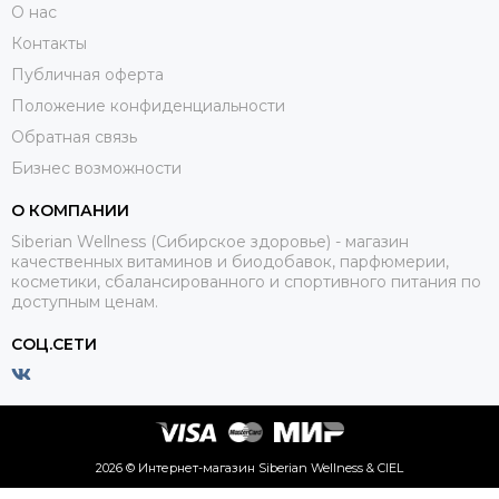
О нас
Контакты
Публичная оферта
Положение конфиденциальности
Обратная связь
Бизнес возможности
О КОМПАНИИ
Siberian Wellness (Сибирское здоровье) - магазин
качественных витаминов и биодобавок, парфюмерии,
косметики, сбалансированного и спортивного питания по
доступным ценам.
СОЦ.СЕТИ
2026 © Интернет-магазин Siberian Wellness & CIEL