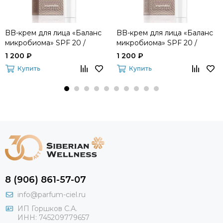
BB-крем для лица «Баланс
BB-крем для лица «Баланс
микробиома» SPF 20 /
микробиома» SPF 20 /
PA+++ (02 бежевый)
PA+++ (01 светлый)
1 200 ₽
1 200 ₽
Experalta Biomelle
Experalta Biomelle
Купить
Купить
8 (906) 861-57-07
info@parfum-ciel.ru
ИП Горшков С.А.
ИНН: 745209779657