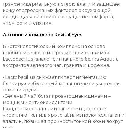
трансэпидермальную потерю влаги и защищает
кожу от агрессивных факторов окружающей
среды, даря ей стойкое ощущение комфорта,
упругости и сияния.
Активный комплекс Revital Eyes
Биотехнологический комплекс на основе
пробиотического ингредиента из штаммов
Lactobacillus (аналог сигнального белка Agouti),
экстрактов зеленого чая, граната и кофеина.
• Lactobacillus снижает гиперпигментацию,
блокируя избыточный меланогенез и уменьшая
темные круги.
• Зеленый чай богат проантоцианидинами –
мощными антиоксидантами
(конденсированными танинами), которые
укрепляют капилляры, стабилизируют коллаген и
эластин, повышая прочность тонкой кожи вокруг
глаз.