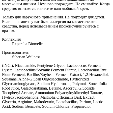
массажным линиям. Немного подождите. Не смывайте. Когда
средство впитается, нанесите ваш любимый крем.
Только для наружного применения. Не подходит для детей.
Если в анамнезе у вас была аллергия на косметические
средства, перед использованием проконсультируйтесь с
врачом.
Коллекция
Experalta Biomelle
Производитель
Siberian Wellness
(INCI): Niacinamide, Pentylene Glycol, Lactococcus Ferment
Lysate, Lactobacillus/Soymilk Ferment Filtrate, Lactobacillus/Rye
Flour Ferment, Bacillus/Soybean Ferment Extract, 1,2-Hexanediol,
Squalane, Alpha-Glucan Oligosaccharide, Hydrolyzed
Glycosaminoglycans, Sodium Hyaluronate, Polymnia Sonchifolia
Root Juice, Galactoarabinan, Betaine, Ascorbyl Glucoside,
Tocopheryl Acetate, Ammonium Polyacryloyldimethyl Taurate,
Hydroxyacetophenone, Magnolia Officinalis Bark Extract,
Glycerin, Arginine, Maltodextrin, Lactobacillus, Parfum, Lactic
Acid, Sodium Benzoate, Sodium Chloride, Propanediol.