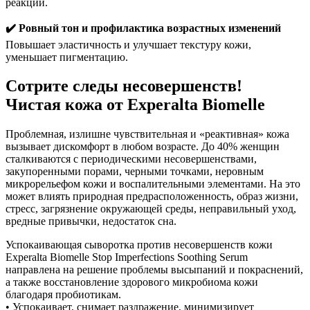
реакций.
✔️ Ровный тон и профилактика возрастных изменений
Повышает эластичность и улучшает текстуру кожи,
уменьшает пигментацию.
Сотрите следы несовершенств!
Чистая кожа от Experalta Biomelle
Проблемная, излишне чувствительная и «реактивная» кожа
вызывает дискомфорт в любом возрасте. До 40% женщин
сталкиваются с периодическими несовершенствами,
закупоренными порами, черными точками, неровным
микрорельефом кожи и воспалительными элементами. На это
может влиять природная предрасположенность, образ жизни,
стресс, загрязнение окружающей среды, неправильный уход,
вредные привычки, недостаток сна.
Успокаивающая сыворотка против несовершенств кожи
Experalta Biomelle Stop Imperfections Soothing Serum
направлена на решение проблемы высыпаний и покраснений,
а также восстановление здорового микробиома кожи
благодаря пробиотикам.
• Успокаивает, снимает раздражение, минимизирует