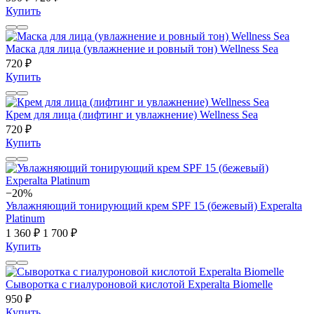
Купить
Маска для лица (увлажнение и ровный тон) Wellness Sea
720 ₽
Купить
Крем для лица (лифтинг и увлажнение) Wellness Sea
720 ₽
Купить
−20%
Увлажняющий тонирующий крем SPF 15 (бежевый) Experalta
Platinum
1 360 ₽
1 700 ₽
Купить
Сыворотка с гиалуроновой кислотой Experalta Biomelle
950 ₽
Купить