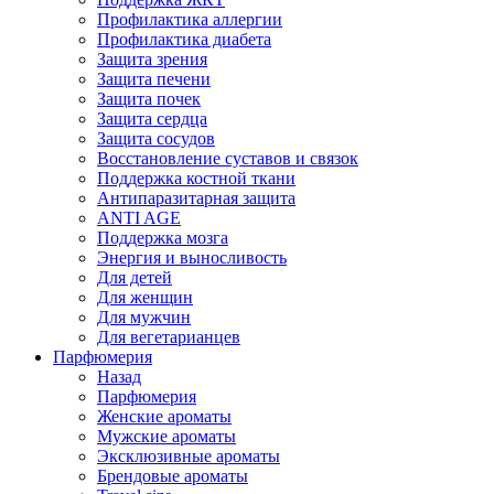
Профилактика аллергии
Профилактика диабета
Защита зрения
Защита печени
Защита почек
Защита сердца
Защита сосудов
Восстановление суставов и связок
Поддержка костной ткани
Антипаразитарная защита
ANTI AGE
Поддержка мозга
Энергия и выносливость
Для детей
Для женщин
Для мужчин
Для вегетарианцев
Парфюмерия
Назад
Парфюмерия
Женские ароматы
Мужские ароматы
Эксклюзивные ароматы
Брендовые ароматы