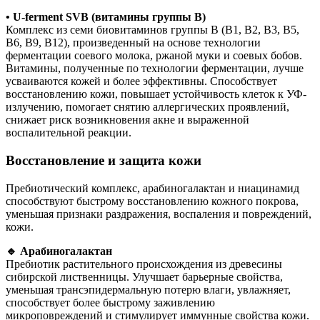
• U-ferment SVB (витамины группы В)
Комплекс из семи биовитаминов группы В (В1, В2, В3, В5,
В6, В9, В12), произведенный на основе технологии
ферментации соевого молока, ржаной муки и соевых бобов.
Витамины, полученные по технологии ферментации, лучше
усваиваются кожей и более эффективны. Способствует
восстановлению кожи, повышает устойчивость клеток к УФ-
излучению, помогает снятию аллергических проявлений,
снижает риск возникновения акне и выраженной
воспалительной реакции.
Восстановление и защита кожи
Пребиотический комплекс, арабиногалактан и ниацинамид
способствуют быстрому восстановлению кожного покрова,
уменьшая признаки раздражения, воспаления и повреждений,
кожи.
🔹 Арабиногалактан
Пребиотик растительного происхождения из древесины
сибирской лиственницы. Улучшает барьерные свойства,
уменьшая трансэпидермальную потерю влаги, увлажняет,
способствует более быстрому заживлению
микроповреждений и стимулирует иммунные свойства кожи.