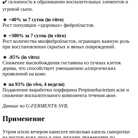
✔️ склонность к образованию воспалительных элементов и
угревой сыпи.
🔹 +40% за 7 суток (in vitro)
Рост популяции «здоровых» фибробластов.
🔹 +300% за 7 суток (in vitro)
Рост количества миофибробластов, играющих важную роль
при восстановлении скрытых и явных повреждений.
🔹 -85% (in vitro)
Снижение высвобождения гистамина из тучных клеток
дермы, что способствует уменьшению аллергических
проявлений на коже.
🔹 на 93% (in vivo, 4 недели)
Подавление выработки порфирина Propionebacterium acne и
снижение воспалительного компонента течения акне.
Данные по U-FERMENT® SVB.
Применение
Утром и/или вечером нанесите несколько капель сыворотки
на чистую кожу лица и шеи легкими движениями по