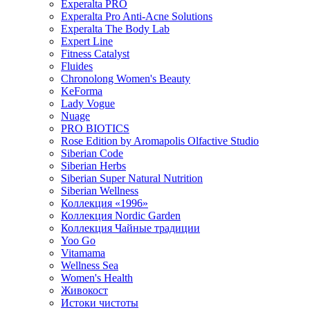
Experalta PRO
Experalta Pro Anti-Acne Solutions
Experalta The Body Lab
Expert Line
Fitness Catalyst
Fluides
Chronolong Women's Beauty
KeForma
Lady Vogue
Nuage
PRO BIOTICS
Rose Edition by Aromapolis Olfactive Studio
Siberian Code
Siberian Herbs
Siberian Super Natural Nutrition
Siberian Wellness
Коллекция «1996»
Коллекция Nordic Garden
Коллекция Чайные традиции
Yoo Go
Vitamama
Wellness Sea
Women's Health
Живокост
Истоки чистоты