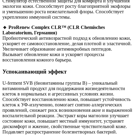
Стимулятор естественной защиты для комфорта и улучшения
экологии кожи. Способствует росту благоприятной экофлоры
и уменьшению роста нежелательной флоры. Способствует
укреплению иммунной системы.
🔹 ProRenew Complex CLR™ (CLR Chemisches
Laboratorium, Германия)
Пробиотический антивозрастной подход к обновлению кожи,
ускоряет ее самовосстановление, делая плотной и эластичной.
Увеличивает образование антимикробных пептидов.
Вызывает обновление кожи и ускоряет процессы
восстановления кожного барьера.
Успокаивающий эффект
U-ferment SVB (биовитамины группы В) – уникальный
витаминный продукт для поддержания жизнедеятельности
клеток в нормальных и агрессивных условиях жизни.
Способствует восстановлению кожи, повышает устойчивость
клеток к УФ-излучению, помогает снятию аллергических
проявлений, снижает риск возникновения акне и выраженной
воспалительной реакции. Экстракт коры магнолии улучшает
состояние кожи, повышает местный иммунитет, устраняет
дискомфорт и жжение, свойственные чувствительной коже.
Подавляет распространение болезнетворных бактерий.