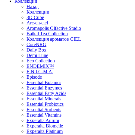
Коллекции
Назад
Коллекции
3D Cube
Arc-en-ciel
Aromapolis Olfactive Studio
Baikal Tea Collection
Коллекция ароматов CIEL
СoreNRG
Daily Box
Demi Lune
Eco Collection
ENDEMIX™
E.N.I.G.M.A.
Episode
Essential Botanics
Essential Enzymes
Essential Fatty Acids
Essential Minerals
Essential Probiotics
Essential Sorbents
Essential Vitamins
Experalta Aurum
Experalta Biomelle
Experalta Platinum