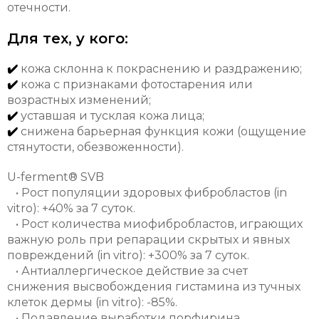
отечности.
Для тех, у кого:
✔️
кожа склонна к покраснению и раздражению;
✔️
кожа с признаками фотостарения или
возрастных изменений;
✔️
уставшая и тусклая кожа лица;
✔️
снижена барьерная функция кожи (ощущение
стянутости, обезвоженности).
U-ferment® SVB
• Рост популяции здоровых фибробластов (in
vitro): +40% за 7 суток.
• Рост количества миофибробластов, играющих
важную роль при репарации скрытых и явных
повреждений (in vitro): +300% за 7 суток.
• Антиаллергическое действие за счет
снижения высвобождения гистамина из тучных
клеток дермы (in vitro): -85%.
• Подавление выработки порфирина