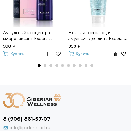
Ампульный концентрат-
Нежная очищающая
миорелаксант Experalta
эмульсия для лица Experalta
Platinum
Biomelle
990 ₽
950 ₽
Купить
Купить
8 (906) 861-57-07
info@parfum-ciel.ru