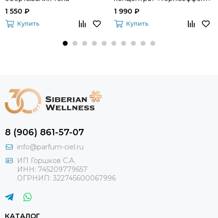
«Криоэффект» Experalta The
Experalta The Body Lab
1 550 ₽
1 990 ₽
Body Lab
Купить
Купить
8 (906) 861-57-07
info@parfum-ciel.ru
ИП Горшков С.А.
ИНН: 745209779657
ОГРНИП: 322745600067996
КАТАЛОГ