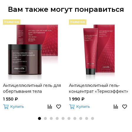
Вам также могут понравиться
Новинка
Новинка
Антицеллюлитный гель для
Антицеллюлитный гель-
обертывания тела
концентрат «Термоэффект»
«Криоэффект» Experalta The
Experalta The Body Lab
1 550 ₽
1 990 ₽
Body Lab
Купить
Купить