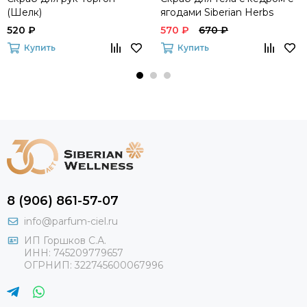
(Шелк)
ягодами Siberian Herbs
520 ₽
570 ₽
670 ₽
Купить
Купить
8 (906) 861-57-07
info@parfum-ciel.ru
ИП Горшков С.А.
ИНН: 745209779657
ОГРНИП: 322745600067996