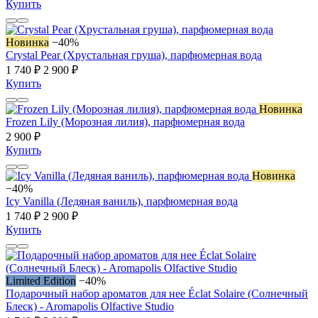
Купить
Новинка
−40%
Crystal Pear (Хрустальная груша), парфюмерная вода
1 740 ₽
2 900 ₽
Купить
Новинка
Frozen Lily (Морозная лилия), парфюмерная вода
2 900 ₽
Купить
Новинка
−40%
Icy Vanilla (Ледяная ваниль), парфюмерная вода
1 740 ₽
2 900 ₽
Купить
Limited Edition
−40%
Подарочный набор ароматов для нее Éclat Solaire (Солнечный
Блеск) - Aromapolis Olfactive Studio