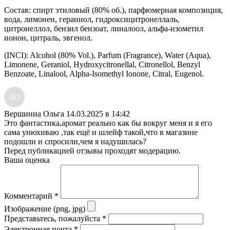
Состав: спирт этиловый (80% об.), парфюмерная композиция,
вода, лимонен, гераниол, гидроксицитронеллаль,
цитронеллол, бензил бензоат, линалоол, альфа-изометил
ионон, цитраль, эвгенол.
(INCI): Alcohol (80% Vol.), Parfum (Fragrance), Water (Aqua),
Limonene, Geraniol, Hydroxycitronellal, Citronellol, Benzyl
Benzoate, Linalool, Alpha-Isomethyl Ionone, Citral, Eugenol.
ВО
Вершиниа Ольга
14.03.2025 в 14:42
Это фантастика,аромат реально как бы вокруг меня и я его
сама унюхиваю ,так ещё и шлейф такой,что в магазине
подошли и спросили,чем я надушилась?
Перед публикацией отзывы проходят модерацию.
Ваша оценка
Комментарий
*
Изображение (png, jpg)
Представьтесь, пожалуйста
*
Электронная почта
*