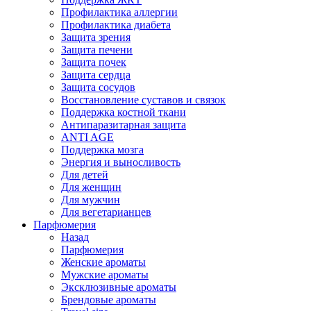
Профилактика аллергии
Профилактика диабета
Защита зрения
Защита печени
Защита почек
Защита сердца
Защита сосудов
Восстановление суставов и связок
Поддержка костной ткани
Антипаразитарная защита
ANTI AGE
Поддержка мозга
Энергия и выносливость
Для детей
Для женщин
Для мужчин
Для вегетарианцев
Парфюмерия
Назад
Парфюмерия
Женские ароматы
Мужские ароматы
Эксклюзивные ароматы
Брендовые ароматы