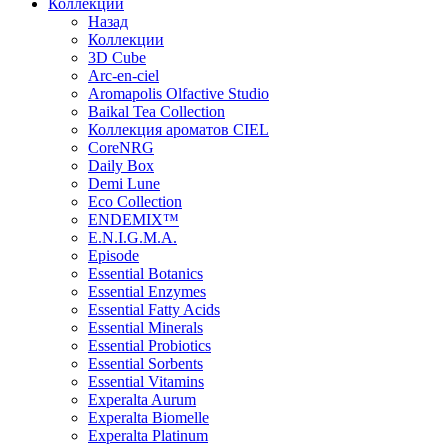
Коллекции
Назад
Коллекции
3D Cube
Arc-en-ciel
Aromapolis Olfactive Studio
Baikal Tea Collection
Коллекция ароматов CIEL
СoreNRG
Daily Box
Demi Lune
Eco Collection
ENDEMIX™
E.N.I.G.M.A.
Episode
Essential Botanics
Essential Enzymes
Essential Fatty Acids
Essential Minerals
Essential Probiotics
Essential Sorbents
Essential Vitamins
Experalta Aurum
Experalta Biomelle
Experalta Platinum