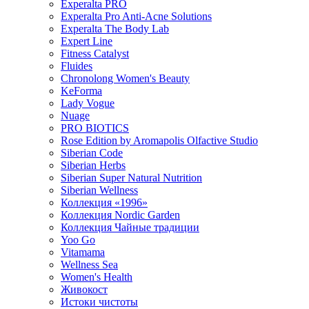
Experalta PRO
Experalta Pro Anti-Acne Solutions
Experalta The Body Lab
Expert Line
Fitness Catalyst
Fluides
Chronolong Women's Beauty
KeForma
Lady Vogue
Nuage
PRO BIOTICS
Rose Edition by Aromapolis Olfactive Studio
Siberian Code
Siberian Herbs
Siberian Super Natural Nutrition
Siberian Wellness
Коллекция «1996»
Коллекция Nordic Garden
Коллекция Чайные традиции
Yoo Go
Vitamama
Wellness Sea
Women's Health
Живокост
Истоки чистоты