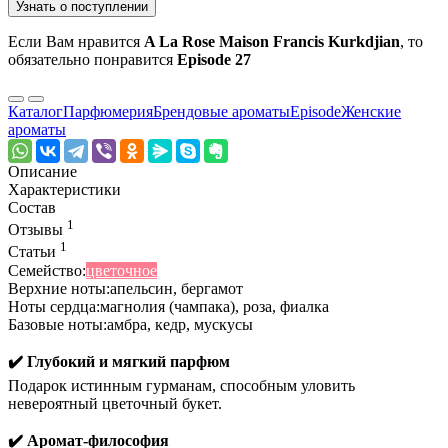
Узнать о поступлении
Если Вам нравится
A La Rose Maison Francis Kurkdjian
, то
обязательно понравится
Episode 27
Каталог
Парфюмерия
Брендовые ароматы
Episode
Женские
ароматы
Описание
Характеристики
Состав
1
Отзывы
1
Статьи
Семейство:
цветочное
Верхние ноты:
апельсин
,
бергамот
Ноты сердца:
магнолия (чампака)
,
роза
,
фиалка
Базовые ноты:
амбра
,
кедр
,
мускусы
✔️ Глубокий и мягкий парфюм
Подарок истинным гурманам, способным уловить
невероятный цветочный букет.
✔️ Аромат-философия