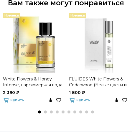
Вам также могут понравиться
Новинка
Новинка
White Flowers & Honey
FLUIDES White Flowers &
Intense, парфюмерная вода
Cedarwood (Белые цветы и
кедр), парфюмерная вода
2 390 ₽
1 800 ₽
Купить
Купить