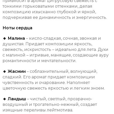
привносит в аромат цитрусовую свежесть с
тонкими горьковатыми оттенками, делая
композицию изысканно глубокой и яркой,
подчеркивая ее динамичность и энергичность.
Ноты сердца
🔹 Малина
– кисло-сладкая, сочная, звонкая и
душистая. Придает композиции яркость,
свежесть, искристость – идеально для лета. Духи
с малиной – игривые, манящие, создающие ауру
романтичности и мечтательности.
🔹 Жасмин
– соблазнительный, волнующий,
сладкий. Его аромат придает композиции
чувственность и очарование. Наполняет
цветочную свежесть яркостью и легким зноем.
🔹 Ландыш
– чистый, светлый, прозрачно-
воздушный и трогательно-нежный, создает
изящные переливы лейтмотива.