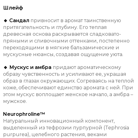
Шлейф
🔹 Сандал
привносит в аромат таинственную
притягательность и глубину. Его теплая
древесная основа раскрывается сладковато-
пряными и сливочными оттенками, постепенно
переходящими в мягкие бальзамические и
мускусные нюансы, создавая ощущение уюта.
🔹 Мускус и амбра
придают ароматическому
образу чувственность и усиливают ее, украшая
образ в глазах окружающих. Согреваясь на теплой
коже, обеспечивают единство аромата с ней. При
этом мускус воплощает женское начало, а амбра –
мужское.
Neurophroline™
Натуральный инновационный компонент,
выделенный из тефрозии пурпурной (Tephrosia
purpurea), целебного растения, веками