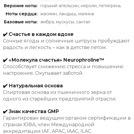
Верхние ноты:
горький апельсин
,
нероли
,
петигрень
Ноты сердца:
жасмин
,
ландыш
,
малина
Базовые ноты:
амбра
,
мускусы
,
сантал
✔️ Счастье в каждом вдохе
Сочные ягоды и солнечные цитрусы пробуждают
радость и легкость – как в детстве летом.
✔️ «Молекула счастья» Neurophroline™
Способствует снижению стресса и повышению
настроения. Окутывает заботой.
✔️ Натуральная основа
Спиртовая основа из пшеничного зерна от
одного из старейших предприятий отрасли.
✔️ Знак качества GMP
Гарантирован ведущим органом сертификации в
странах ЮВА, член Международной
аккредитации IAF, APAC, IAAC, ILAC.