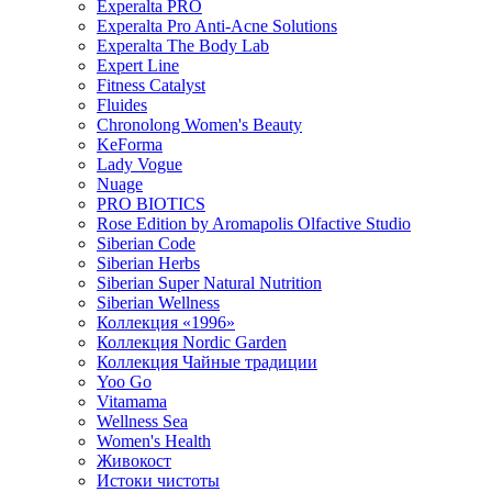
Experalta PRO
Experalta Pro Anti-Acne Solutions
Experalta The Body Lab
Expert Line
Fitness Catalyst
Fluides
Chronolong Women's Beauty
KeForma
Lady Vogue
Nuage
PRO BIOTICS
Rose Edition by Aromapolis Olfactive Studio
Siberian Code
Siberian Herbs
Siberian Super Natural Nutrition
Siberian Wellness
Коллекция «1996»
Коллекция Nordic Garden
Коллекция Чайные традиции
Yoo Go
Vitamama
Wellness Sea
Women's Health
Живокост
Истоки чистоты