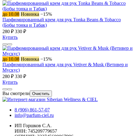
до 10.08
Новинка
−15%
Парфюмированный крем для рук Tonka Beans & Tobacco
(Бобы тонка и Табак)
280 ₽
330 ₽
Купить
до 10.08
Новинка
−15%
Парфюмированный крем для рук Vetiver & Musk (Ветивер и
Мускус)
280 ₽
330 ₽
Купить
Вы смотрели
Очистить
8 (906) 861-57-07
info@parfum-ciel.ru
ИП Горшков С.А.
ИНН: 745209779657