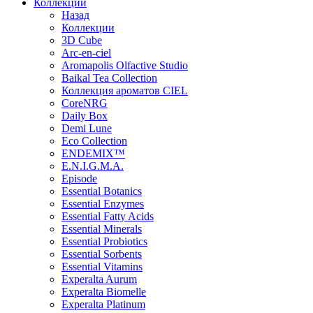
Коллекции
Назад
Коллекции
3D Cube
Arc-en-ciel
Aromapolis Olfactive Studio
Baikal Tea Collection
Коллекция ароматов CIEL
СoreNRG
Daily Box
Demi Lune
Eco Collection
ENDEMIX™
E.N.I.G.M.A.
Episode
Essential Botanics
Essential Enzymes
Essential Fatty Acids
Essential Minerals
Essential Probiotics
Essential Sorbents
Essential Vitamins
Experalta Aurum
Experalta Biomelle
Experalta Platinum