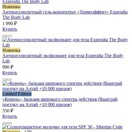
Новинка
Антицеллюлитный гель-концентрат «Термоэффект» Experalta
The Body Lab
1 990 ₽
Купить
Новинка
Антицеллюлитный эксфолиант для тела Experalta The Body
Lab
990 ₽
Купить
Limited Edition
«Корень», бальзам широкого спектра действия (Выиграй
поездку на Алтай +10 000 призов)
550 ₽
Купить