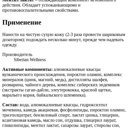
действия. Обладает успокаивающими и
противовоспалительными свойствами.
Применение
Нанести на чистую сухую кожу (2-3 раза провести шариковым
дозатором); подождать несколько минут, прежде чем надевать
одежду.
Производитель
Siberian Wellness
Активные компоненты:
алюмокалиевые квасцы
вулканического происхождения, пироктон оламин, комплекс
минералов (цинк, магний, медь), дистилляты шалфея,
розмарина, чайного дерева, комплекс сибирских эндемиков
(экстракты саган-дайли, элеутерококка, красной щетки,
маральего корня, байкальского шлемника).
Состав:
вода, алюмокалиевые квасцы, гидроксиэтил
мочевина, камедь акациевая, фосфолипиды, пироктон оламин,
триэтилцитрат, бензиловый спирт, лактат цинка, глицерин,
ксантановая камедь, масло сои, отдушка, глицерил лаурат,
гликолипиды, ментил лактат, сахарозы лаурат, стиролы сои,