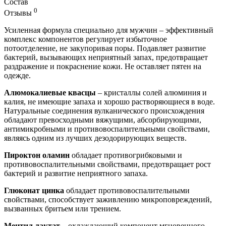
Состав
0
Отзывы
Усиленная формула специально для мужчин – эффективный
комплекс компонентов регулирует избыточное
потоотделение, не закупоривая поры. Подавляет развитие
бактерий, вызывающих неприятный запах, предотвращает
раздражение и покраснение кожи. Не оставляет пятен на
одежде.
Алюмокалиевые квасцы
– кристаллы солей алюминия и
калия, не имеющие запаха и хорошо растворяющиеся в воде.
Натуральные соединения вулканического происхождения
обладают превосходными вяжущими, абсорбирующими,
антимикробными и противовоспалительными свойствами,
являясь одним из лучших дезодорирующих веществ.
Пироктон оламин
обладает противогрибковыми и
противовоспалительными свойствами, предотвращает рост
бактерий и развитие неприятного запаха.
Глюконат цинка
обладает противовоспалительными
свойствами, способствует заживлению микроповреждений,
вызванных бритьем или трением.
Ментил лактат
– охлаждающий компонент мгновенного