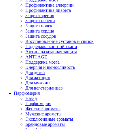
Профилактика аллергии
Профилактика диабета
Защита зрения
Защита печени
Защита почек
Защита сердца
Защита сосудов
Восстановление суставов и связок
Поддержка костной ткани
Антипаразитарная защита
ANTI AGE
Поддержка мозга
Энергия и выносливость
Для детей
Для женщин
Для мужчин
Для вегетарианцев
Парфюмерия
Назад
Парфюмерия
Женские ароматы
Мужские ароматы
Эксклюзивные ароматы
Брендовые ароматы