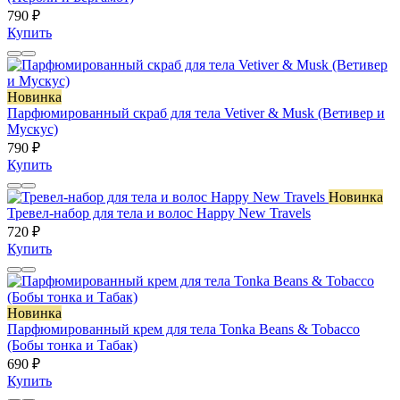
790 ₽
Купить
Новинка
Парфюмированный скраб для тела Vetiver & Musk (Ветивер и
Мускус)
790 ₽
Купить
Новинка
Тревел-набор для тела и волос Happy New Travels
720 ₽
Купить
Новинка
Парфюмированный крем для тела Tonka Beans & Tobacco
(Бобы тонка и Табак)
690 ₽
Купить