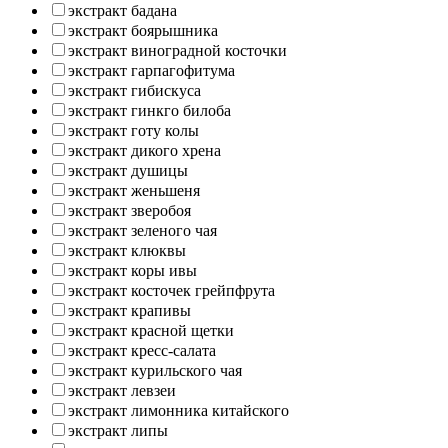
экстракт бадана
экстракт боярышника
экстракт виноградной косточки
экстракт гарпагофитума
экстракт гибискуса
экстракт гинкго билоба
экстракт готу колы
экстракт дикого хрена
экстракт душицы
экстракт женьшеня
экстракт зверобоя
экстракт зеленого чая
экстракт клюквы
экстракт коры ивы
экстракт косточек грейпфрута
экстракт крапивы
экстракт красной щетки
экстракт кресс-салата
экстракт курильского чая
экстракт левзеи
экстракт лимонника китайского
экстракт липы