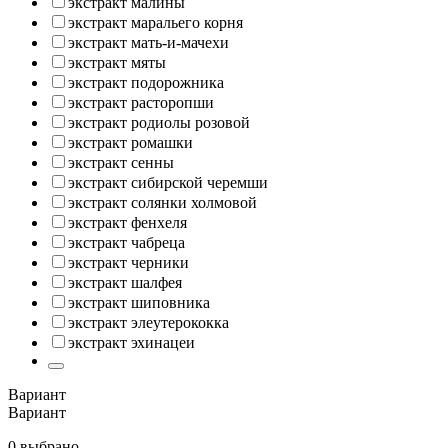
экстракт малины
экстракт маральего корня
экстракт мать-и-мачехи
экстракт мяты
экстракт подорожника
экстракт расторопши
экстракт родиолы розовой
экстракт ромашки
экстракт сенны
экстракт сибирской черемши
экстракт солянки холмовой
экстракт фенхеля
экстракт чабреца
экстракт черники
экстракт шалфея
экстракт шиповника
экстракт элеутерококка
экстракт эхинацеи
Вариант
Вариант
0 выбрано