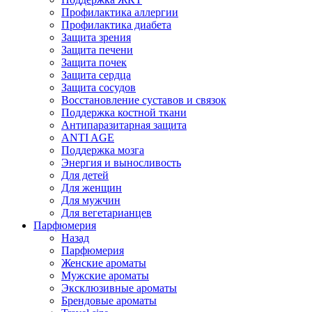
Профилактика аллергии
Профилактика диабета
Защита зрения
Защита печени
Защита почек
Защита сердца
Защита сосудов
Восстановление суставов и связок
Поддержка костной ткани
Антипаразитарная защита
ANTI AGE
Поддержка мозга
Энергия и выносливость
Для детей
Для женщин
Для мужчин
Для вегетарианцев
Парфюмерия
Назад
Парфюмерия
Женские ароматы
Мужские ароматы
Эксклюзивные ароматы
Брендовые ароматы