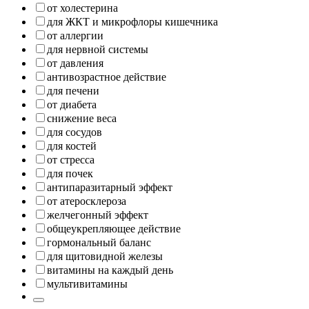
от холестерина
для ЖКТ и микрофлоры кишечника
от аллергии
для нервной системы
от давления
антивозрастное действие
для печени
от диабета
снижение веса
для сосудов
для костей
от стресса
для почек
антипаразитарный эффект
от атеросклероза
желчегонный эффект
общеукрепляющее действие
гормональный баланс
для щитовидной железы
витамины на каждый день
мультивитамины