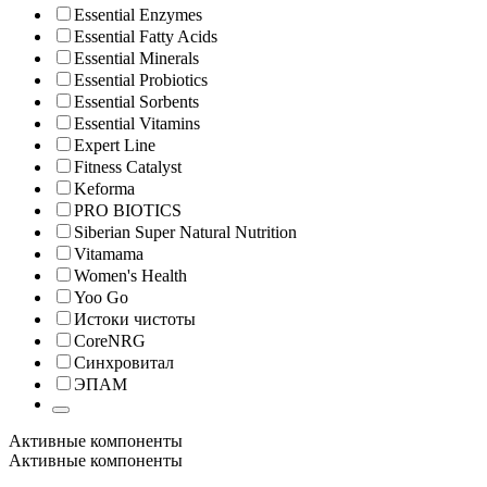
Essential Enzymes
Essential Fatty Acids
Essential Minerals
Essential Probiotics
Essential Sorbents
Essential Vitamins
Expert Line
Fitness Catalyst
Keforma
PRO BIOTICS
Siberian Super Natural Nutrition
Vitamama
Women's Health
Yoo Gо
Истоки чистоты
СoreNRG
Синхровитал
ЭПАМ
Активные компоненты
Активные компоненты