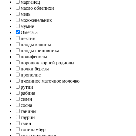
марганец
масло облепихи
медь
можжевельник
мумие
Омега-3
пектин
плоды калины
плоды шиповника
полифенолы
порошок корней родиолы
почки березы
прополис
пчелиное маточное молочко
рутин
рябина
селен
сосна
танины
таурин
тмин
топинамбур
трава володушки