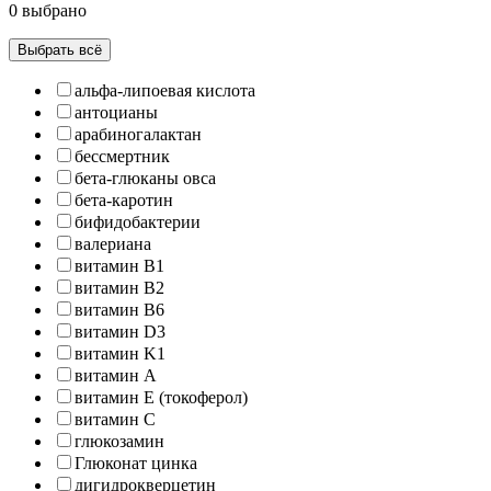
0 выбрано
Выбрать всё
альфа-липоевая кислота
антоцианы
арабиногалактан
бессмертник
бета-глюканы овса
бета-каротин
бифидобактерии
валериана
витамин B1
витамин B2
витамин B6
витамин D3
витамин K1
витамин А
витамин Е (токоферол)
витамин С
глюкозамин
Глюконат цинка
дигидрокверцетин