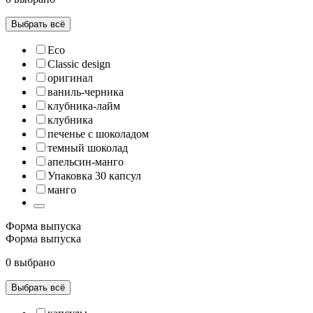
Выбрать всё
Eco
Classic design
оригинал
ваниль-черника
клубника-лайм
клубника
печенье с шоколадом
темный шоколад
апельсин-манго
Упаковка 30 капсул
манго
Форма выпуска
Форма выпуска
0 выбрано
Выбрать всё