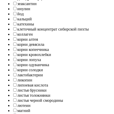
зеаксантин
инулин
йод
кальций
катехины
клеточный концентрат сибирской пихты
коллаген
корни алтея
корни девясила
корни копеечника
корни кровохлебки
корни лопуха
корни одуванчика
корни солодки
лактобактерии
ликопин
липоевая кислота
листья брусники
листья толокнянки
листья черной смородины
лютеин
магний