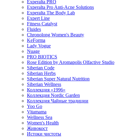
Experalta PRO
Experalta Pro Anti-Acne Solutions
Experalta The Body Lab
Expert Line
Fitness Catalyst
Fluides
Chronolong Women's Beauty
KeForma
Lady Vogue
Nuage
PRO BIOTICS
Rose Edition by Aromapolis Olfactive Studio
Siberian Code
Siberian Herbs
Siberian Super Natural Nutrition
Siberian Wellness
Коллекция «1996»
Коллекция Nordic Garden
Коллекция Чайные традиции
Yoo Go
Vitamama
Wellness Sea
Women's Health
Живокост
Истоки чистоты