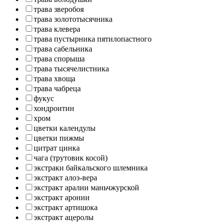
трава зверобоя
трава золототысячника
трава клевера
трава пустырника пятилопастного
трава сабельника
трава спорыша
трава тысячелистника
трава хвоща
трава чабреца
фукус
хондроитин
хром
цветки календулы
цветки пижмы
цитрат цинка
чага (трутовик косой)
экстраки байкальского шлемника
экстракт алоэ-вера
экстракт аралии маньчжурской
экстракт аронии
экстракт артишока
экстракт ацеролы