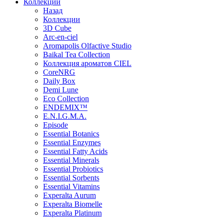
Коллекции
Назад
Коллекции
3D Cube
Arc-en-ciel
Aromapolis Olfactive Studio
Baikal Tea Collection
Коллекция ароматов CIEL
СoreNRG
Daily Box
Demi Lune
Eco Collection
ENDEMIX™
E.N.I.G.M.A.
Episode
Essential Botanics
Essential Enzymes
Essential Fatty Acids
Essential Minerals
Essential Probiotics
Essential Sorbents
Essential Vitamins
Experalta Aurum
Experalta Biomelle
Experalta Platinum