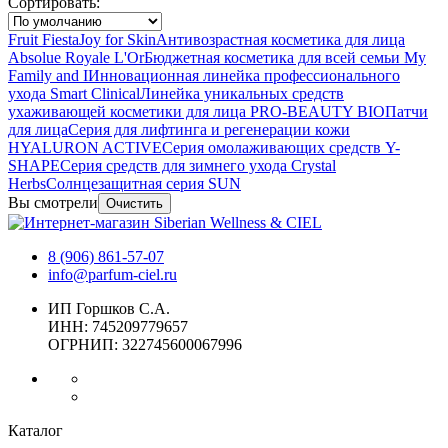
Сортировать:
Fruit Fiesta
Joy for Skin
Антивозрастная косметика для лица
Absolue Royale L'Or
Бюджетная косметика для всей семьи My
Family and I
Инновационная линейка профессионального
ухода Smart Clinical
Линейка уникальных средств
ухаживающей косметики для лица PRO-BEAUTY BIO
Патчи
для лица
Серия для лифтинга и регенерации кожи
HYALURON ACTIVE
Серия омолаживающих средств Y-
SHAPE
Серия средств для зимнего ухода Crystal
Herbs
Солнцезащитная серия SUN
Вы смотрели
Очистить
8 (906) 861-57-07
info@parfum-ciel.ru
ИП Горшков С.А.
ИНН: 745209779657
ОГРНИП: 322745600067996
Каталог