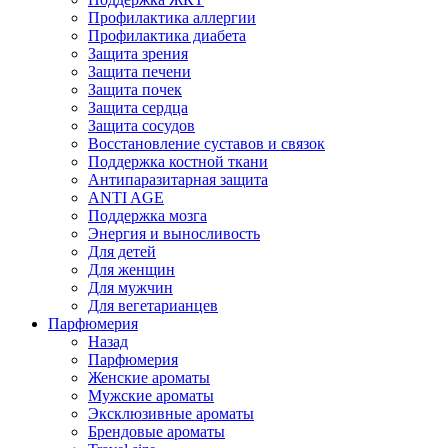
Профилактика аллергии
Профилактика диабета
Защита зрения
Защита печени
Защита почек
Защита сердца
Защита сосудов
Восстановление суставов и связок
Поддержка костной ткани
Антипаразитарная защита
ANTI AGE
Поддержка мозга
Энергия и выносливость
Для детей
Для женщин
Для мужчин
Для вегетарианцев
Парфюмерия
Назад
Парфюмерия
Женские ароматы
Мужские ароматы
Эксклюзивные ароматы
Брендовые ароматы