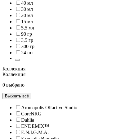
40 мл
30 мл
20 мл
15 мл
5,5 мл
90 гр
3,5 гр
300 гр
24 шт
Коллекция
Коллекция
0 выбрано
Выбрать всё
Aromapolis Olfactive Studio
CoreNRG
Dahlia
ENDEMIX™
E.N.I.G.M.A.
Experalta Biomelle