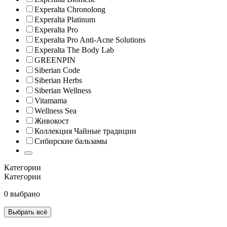
Experalta Chronolong
Experalta Platinum
Experalta Pro
Experalta Pro Anti-Acne Solutions
Experalta The Body Lab
GREENPIN
Siberian Code
Siberian Herbs
Siberian Wellness
Vitamama
Wellness Sea
Живокост
Коллекция Чайные традиции
Сибирские бальзамы
Категории
Категории
0 выбрано
Выбрать всё