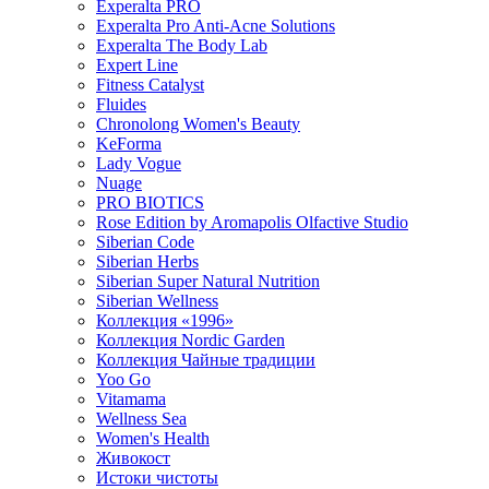
Experalta PRO
Experalta Pro Anti-Acne Solutions
Experalta The Body Lab
Expert Line
Fitness Catalyst
Fluides
Chronolong Women's Beauty
KeForma
Lady Vogue
Nuage
PRO BIOTICS
Rose Edition by Aromapolis Olfactive Studio
Siberian Code
Siberian Herbs
Siberian Super Natural Nutrition
Siberian Wellness
Коллекция «1996»
Коллекция Nordic Garden
Коллекция Чайные традиции
Yoo Go
Vitamama
Wellness Sea
Women's Health
Живокост
Истоки чистоты