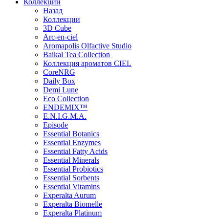
Коллекции
Назад
Коллекции
3D Cube
Arc-en-ciel
Aromapolis Olfactive Studio
Baikal Tea Collection
Коллекция ароматов CIEL
СoreNRG
Daily Box
Demi Lune
Eco Collection
ENDEMIX™
E.N.I.G.M.A.
Episode
Essential Botanics
Essential Enzymes
Essential Fatty Acids
Essential Minerals
Essential Probiotics
Essential Sorbents
Essential Vitamins
Experalta Aurum
Experalta Biomelle
Experalta Platinum