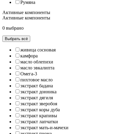
Румяна
Активные компоненты
Активные компоненты
0 выбрано
Выбрать всё
живица сосновая
камфора
масло облепихи
масло эвкалипта
Омега-3
пихтовое масло
экстракт бадана
экстракт донника
экстракт дягиля
экстракт зверобоя
экстракт коры дуба
экстракт крапивы
экстракт лапчатки
экстракт мать-и-мачехи
экстракт пиона