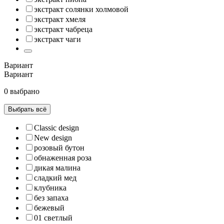
экстракт солянки холмовой
экстракт хмеля
экстракт чабреца
экстракт чаги
Вариант
Вариант
0 выбрано
Выбрать всё
Classic design
New design
розовый бутон
обнаженная роза
дикая малина
сладкий мед
клубника
без запаха
бежевый
01 светлый