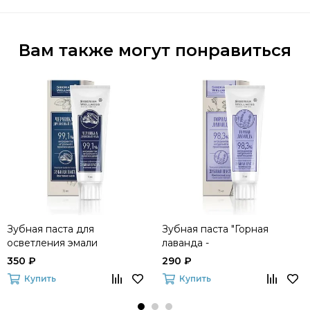
Вам также могут понравиться
Зубная паста для
Зубная паста "Горная
осветления эмали
лаванда -
«Черника & Древесный
Антибактериальная защита"
350 ₽
290 ₽
уголь»
Купить
Купить