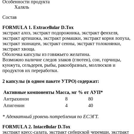
Особенности продукта
Халяль
Состав
FORMULA 1. Extracellular D.Tox
экстракт алоэ, экстракт подорожника, экстракт фенхеля,
экстракт артишока, экстракт ромашки, экстракт корня лопуха,
экстракт эхинацеи, экстракт сенны, экстракт толокнянки,
экстракт хвоща.
Оболочка капсулы из говяжьего желатина.
Возможно наличие следов злаков (глютен), сои, горчицы,
кунжута, сельдерея, рыбы, ракообразных, моллюсков и
продуктов их переработки.
2 капсулы (в одном пакете УТРО) содержат:
Активные компоненты
Масса, мг
% от АУП*
Антрахинон
8
80
Апигенин
4
40
* Адекватный уровень потребления по ЕСЭГТ.
FORMULA 2. Intacellular D.Tox
экстракт кресс-салата, экстракт сибирской черемши, экстракт