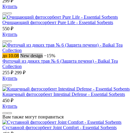
299 ₽
Купить
Очищающий фитосорбент Pure Life - Essential Sorbents
550 ₽
Купить
до 10.08
New design
−15%
Фиточай из диких трав № 6 (Защита печени) - Baikal Tea
Collection
255 ₽
299 ₽
Купить
Кишечный фитосорбент Intestinal Defense - Essential Sorbents
450 ₽
Купить
Вам также могут понравиться
Суставной фитосорбент Joint Comfort - Essential Sorbents