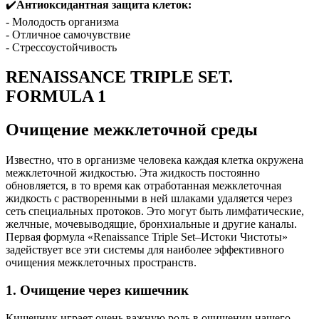
✔️
Антиоксидантная защита клеток:
- Молодость организма
- Отличное самочувствие
- Стрессоустойчивость
RENAISSANCE TRIPLE SET.
FORMULA 1
Очищение межклеточной среды
Известно, что в организме человека каждая клетка окружена
межклеточной жидкостью. Эта жидкость постоянно
обновляется, в то время как отработанная межклеточная
жидкость с растворенными в ней шлаками удаляется через
сеть специальных протоков. Это могут быть лимфатические,
желчные, мочевыводящие, бронхиальные и другие каналы.
Первая формула «Renaissance Triple Set–Истоки Чистоты»
задействует все эти системы для наиболее эффективного
очищения межклеточных пространств.
1. Очищение через кишечник
Кишечник играет очень важную роль в очищении нашего