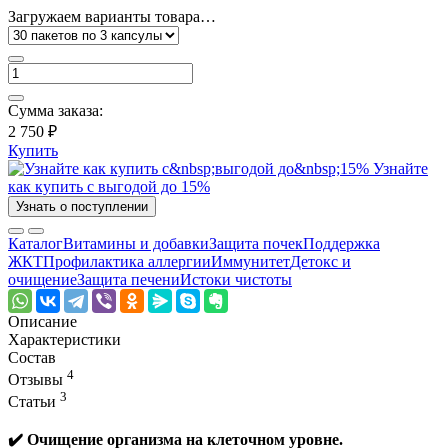
Загружаем варианты товара…
Сумма заказа:
2 750 ₽
Купить
Узнайте
как купить с выгодой до 15%
Узнать о поступлении
Каталог
Витамины и добавки
Защита почек
Поддержка
ЖКТ
Профилактика аллергии
Иммунитет
Детокс и
очищение
Защита печени
Истоки чистоты
Описание
Характеристики
Состав
4
Отзывы
3
Статьи
✔️ Очищение организма на клеточном уровне.