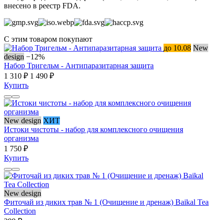
внесено в реестр FDA.
С этим товаром покупают
до 10.08
New
design
−12%
Набор Тригельм - Антипаразитарная защита
1 310 ₽
1 490 ₽
Купить
New design
ХИТ
Истоки чистоты - набор для комплексного очищения
организма
1 750 ₽
Купить
New design
Фиточай из диких трав № 1 (Очищение и дренаж) Baikal Tea
Collection