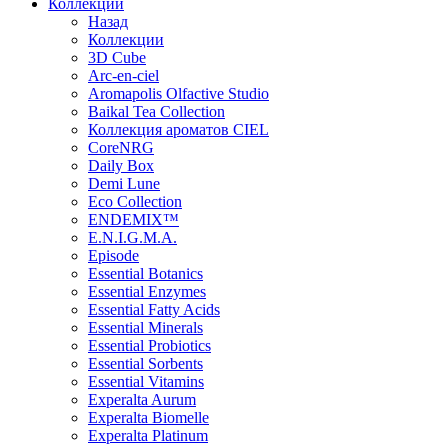
Коллекции
Назад
Коллекции
3D Cube
Arc-en-ciel
Aromapolis Olfactive Studio
Baikal Tea Collection
Коллекция ароматов CIEL
СoreNRG
Daily Box
Demi Lune
Eco Collection
ENDEMIX™
E.N.I.G.M.A.
Episode
Essential Botanics
Essential Enzymes
Essential Fatty Acids
Essential Minerals
Essential Probiotics
Essential Sorbents
Essential Vitamins
Experalta Aurum
Experalta Biomelle
Experalta Platinum