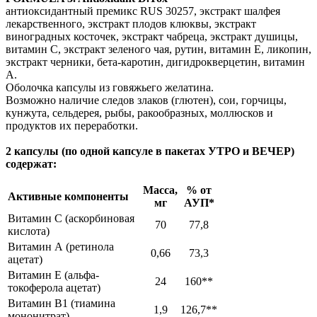
антиоксидантный премикс RUS 30257, экстракт шалфея
лекарственного, экстракт плодов клюквы, экстракт
виноградных косточек, экстракт чабреца, экстракт душицы,
витамин С, экстракт зеленого чая, рутин, витамин Е, ликопин,
экстракт черники, бета-каротин, дигидрокверцетин, витамин
А.
Оболочка капсулы из говяжьего желатина.
Возможно наличие следов злаков (глютен), сои, горчицы,
кунжута, сельдерея, рыбы, ракообразных, моллюсков и
продуктов их переработки.
2 капсулы (по одной капсуле в пакетах УТРО и ВЕЧЕР)
содержат:
Масса,
% от
Активные компоненты
мг
АУП*
Витамин С (аскорбиновая
70
77,8
кислота)
Витамин А (ретинола
0,66
73,3
ацетат)
Витамин Е (альфа-
24
160**
токоферола ацетат)
Витамин В1 (тиамина
1,9
126,7**
мононитрат)