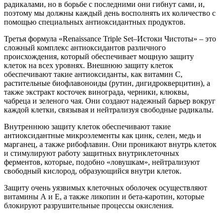
радикалами, но в борьбе с последними они гибнут сами, и,
поэтому мы должны каждый день восполнять их количество с
помощью специальных антиоксидантных продуктов.
Третья формула «Renaissance Triple Set–Истоки Чистоты» – это
сложный комплекс антиоксидантов различного
происхождения, который обеспечивает мощную защиту
клеток на всех уровнях. Внешнюю защиту клеток
обеспечивают такие антиоксиданты, как витамин С,
растительные биофлавоноиды (рутин, дигидрокверцитин), а
также экстракт косточек винограда, черники, клюквы,
чабреца и зеленого чая. Они создают надежный барьер вокруг
каждой клетки, связывая и нейтрализуя свободные радикалы.
Внутреннюю защиту клеток обеспечивают такие
антиоксидантные микроэлементы как цинк, селен, медь и
марганец, а также рибофлавин. Они проникают внутрь клеток
и стимулируют работу защитных внутриклеточных
ферментов, которые, подобно «ловушкам», нейтрализуют
свободный кислород, образующийся внутри клеток.
Защиту очень уязвимых клеточных оболочек осуществляют
витамины А и Е, а также ликопин и бета-каротин, которые
блокируют разрушительные процессы окисления.