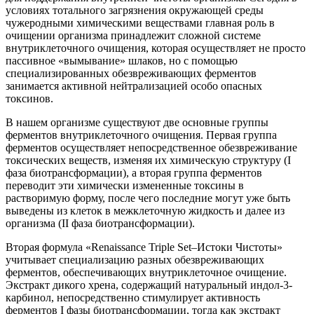
условиях тотального загрязнения окружающей среды
чужеродными химическими веществами главная роль в
очищении организма принадлежит сложной системе
внутриклеточного очищения, которая осуществляет не просто
пассивное «вымывание» шлаков, но с помощью
специализированных обезвреживающих ферментов
занимается активной нейтрализацией особо опасных
токсинов.
В нашем организме существуют две основные группы
ферментов внутриклеточного очищения. Первая группа
ферментов осуществляет непосредственное обезвреживание
токсических веществ, изменяя их химическую структуру (I
фаза биотрансформации), а вторая группа ферментов
переводит эти химически измененные токсины в
растворимую форму, после чего последние могут уже быть
выведены из клеток в межклеточную жидкость и далее из
организма (II фаза биотрансформации).
Вторая формула «Renaissance Triple Set–Истоки Чистоты»
учитывает специализацию разных обезвреживающих
ферментов, обеспечивающих внутриклеточное очищение.
Экстракт дикого хрена, содержащий натуральный индол-3-
карбинол, непосредственно стимулирует активность
ферментов I фазы биотрансформации, тогда как экстракт