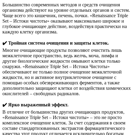
Большинство современных методов и средств очищения
организма действуют на уровне отдельных органов и систем.
Чаще всего это кишечник, печень, почки. «Renaissance Triple
Set – Истоки чистоты» оказывают максимально широкое и
глубокое очищающее действие, воздействуя практически на
каждую клетку организма.
✔️ Тройная система очищения и защиты клеток.
Многие очищающие продукты позволяют очистить лишь
межклеточное пространство, ведь желчь, моча, лимфа и
другие биологические жидкости омывают клетки только
снаружи. «Renaissance Triple Set – Истоки Чистоты»
обеспечивают не только полное очищение межклеточной
жидкости, но и активное внутриклеточное очищение с
помощью особых обезвреживающих ферментов, а также
дополнительно защищают клетки от воздействия химических
окислителей – свободных радикалов.
✔️ Ярко выраженный эффект.
В отличие от большинства других очищающих продуктов,
«Renaissance Triple Set – Истоки чистоты» – это не просто
комплексное очищение клеток. За счет содержания в своем
составе стандартизованных экстрактов фармацевтического
качества этот продукт отличается исключительно богатым