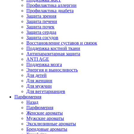
Профилактика аллергии
Профилактика диабета
Защита зрения
Защита печени
Защита почек
Защита сердца
Защита сосудов
Восстановление суставов и связок
Поддержка костной ткани
Антипаразитарная защита
ANTI AGE
Поддержка мозга
Энергия и выносливость
Для детей
Для женщин
Для мужчин
Для вегетарианцев
Парфюмерия
Назад
Парфюмерия
Женские ароматы
Мужские ароматы
Эксклюзивные ароматы
Брендовые ароматы