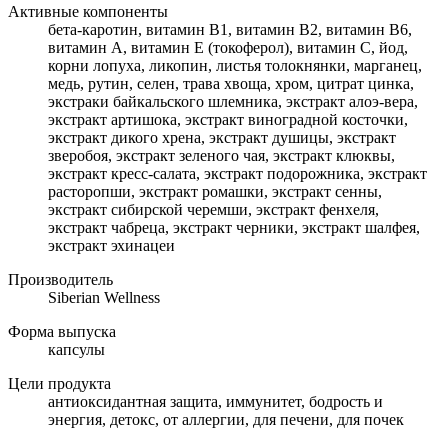
Активные компоненты
бета-каротин, витамин B1, витамин B2, витамин B6,
витамин А, витамин Е (токоферол), витамин С, йод,
корни лопуха, ликопин, листья толокнянки, марганец,
медь, рутин, селен, трава хвоща, хром, цитрат цинка,
экстраки байкальского шлемника, экстракт алоэ-вера,
экстракт артишока, экстракт виноградной косточки,
экстракт дикого хрена, экстракт душицы, экстракт
зверобоя, экстракт зеленого чая, экстракт клюквы,
экстракт кресс-салата, экстракт подорожника, экстракт
расторопши, экстракт ромашки, экстракт сенны,
экстракт сибирской черемши, экстракт фенхеля,
экстракт чабреца, экстракт черники, экстракт шалфея,
экстракт эхинацеи
Производитель
Siberian Wellness
Форма выпуска
капсулы
Цели продукта
антиоксидантная защита, иммунитет, бодрость и
энергия, детокс, от аллергии, для печени, для почек