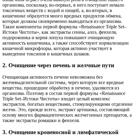
организма, поскольку, во-первых, в него поступает немало
токсичных веществ с водой и пищей, а, во-вторых, в
кишечнике образуется много вредных продуктов обмена,
которые должны своевременно выводиться из организма.
Такие компоненты первой формулы «Renaissance Triple Set–
Истоки Чистоты», как экстракты сенны, алоэ, фенхеля,
подорожника и корня лопуха повышают очищающую
активность кишечника, а также способствуют нормализации
кишечной микрофлоры, которая активно участвует в
выведении токсинов и кишечных шлаков.
2. Очищение через печень и желчные пути
Очищающая активность печени невозможна без
желчевыделительной системы, через которую все вредные
вещества, прошедшие обработку в печени, удаляются из
организма. Поэтому в состав первой формулы «Renaissance
Triple Set–Истоки Чистоты» входит целый комплекс
экстрактов, богатых веществами, стимулирующими отделение
желчи. Это, прежде всего, экстракт артишока, составляющий
основу многих фармацевтических желчегонных препаратов, а
также экстракты ромашки и фенхеля.
3. Очищение кровеносной и лимфатической