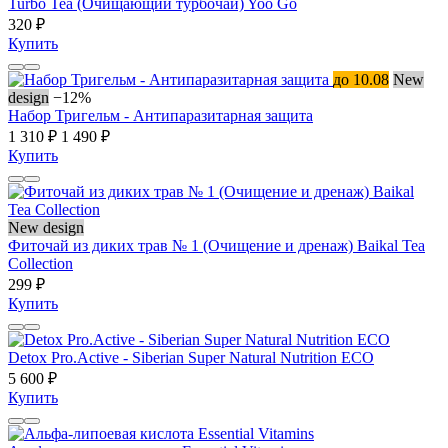
Turbo Tea (Очищающий турбочай) Yoo Gо
320 ₽
Купить
до 10.08
New
design
−12%
Набор Тригельм - Антипаразитарная защита
1 310 ₽
1 490 ₽
Купить
New design
Фиточай из диких трав № 1 (Очищение и дренаж) Baikal Tea
Collection
299 ₽
Купить
Detox Pro.Active - Siberian Super Natural Nutrition ECO
5 600 ₽
Купить