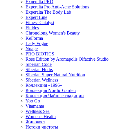
Experalta PRO
Experalta Pro Anti-Acne Solutions
Experalta The Body Lab
Expert Line
Fitness Catalyst
Fluides
Chronolong Women's Beauty
KeForma
Lady Vogue
Nuage
PRO BIOTICS
Rose Edition by Aromapolis Olfactive Studio
Siberian Code
Siberian Herbs
Siberian Super Natural Nutrition
Siberian Wellness
Коллекция «1996»
Коллекция Nordic Garden
Коллекция Чайные традиции
Yoo Go
Vitamama
Wellness Sea
Women's Health
Живокост
Истоки чистоты