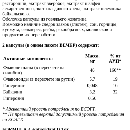
расторопши, экстракт зверобоя, экстракт шалфея
лекарственного, экстракт дикого хрена, экстракт шлемника
байкальского.
Оболочка капсулы из говяжьего желатина.
Возможно наличие следов злаков (глютен), сои, горчицы,
кунжута, сельдерея, рыбы, ракообразных, моллюсков и
продуктов их переработки.
2 капсулы (в одном пакете ВЕЧЕР) содержат:
Масса,
% от
Активные компоненты
мг
АУП*
Флаволигнаны (в пересчете на
48
160**
силибин)
Флавоноиды (в пересчете на рутин)
5,7
19
Гиперицин
0,048
16
Байкалин
3,2
32
Гиперозид
0,56
–
* Адекватный уровень потребления по ЕСЭГТ.
** Не превышает верхний допустимый уровень потребления
по ЕСЭГТ.
FORMULA 3. Antioxidant D.Tox