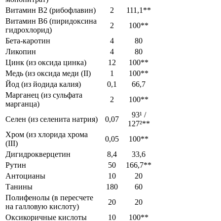
Витамин В2 (рибофлавин)
2
111,1**
Витамин В6 (пиридоксина
2
100**
гидрохлорид)
Бета-каротин
4
80
Ликопин
4
80
Цинк (из оксида цинка)
12
100**
Медь (из оксида меди (II)
1
100**
Йод (из йодида калия)
0,1
66,7
Марганец (из сульфата
2
100**
марганца)
93¹ /
Селен (из селенита натрия)
0,07
127²**
Хром (из хлорида хрома
0,05
100**
(III)
Дигидрокверцетин
8,4
33,6
Рутин
50
166,7**
Антоцианы
10
20
Танины
180
60
Полифенолы (в пересчете
20
20
на галловую кислоту)
Оксикоричные кислоты
10
100**