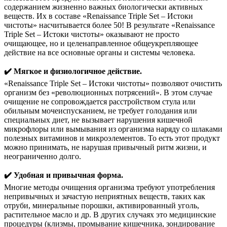
содержанием жизненно важных биологически активных
веществ. Их в составе «Renaissance Triple Set – Истоки
чистоты» насчитывается более 50! В результате «Renaissance
Triple Set – Истоки чистоты» оказывают не просто
очищающее, но и целенаправленное общеукрепляющее
действие на все основные органы и системы человека.
✔️ Мягкое и физиологичное действие.
«Renaissance Triple Set – Истоки чистоты» позволяют очистить
организм без «революционных потрясений». В этом случае
очищение не сопровождается расстройством стула или
обильным мочеиспусканием, не требует голодания или
специальных диет, не вызывает нарушения кишечной
микрофлоры или вымывания из организма наряду со шлаками
полезных витаминов и микроэлементов. То есть этот продукт
можно принимать, не нарушая привычный ритм жизни, и
неограниченно долго.
✔️ Удобная и привычная форма.
Многие методы очищения организма требуют употребления
непривычных и зачастую неприятных веществ, таких как
отруби, минеральные порошки, активированный уголь,
растительное масло и др. В других случаях это медицинские
процедуры (клизмы, промывание кишечника, зондирование