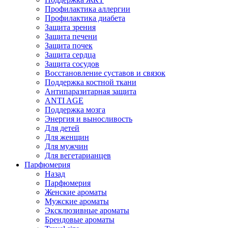
Профилактика аллергии
Профилактика диабета
Защита зрения
Защита печени
Защита почек
Защита сердца
Защита сосудов
Восстановление суставов и связок
Поддержка костной ткани
Антипаразитарная защита
ANTI AGE
Поддержка мозга
Энергия и выносливость
Для детей
Для женщин
Для мужчин
Для вегетарианцев
Парфюмерия
Назад
Парфюмерия
Женские ароматы
Мужские ароматы
Эксклюзивные ароматы
Брендовые ароматы