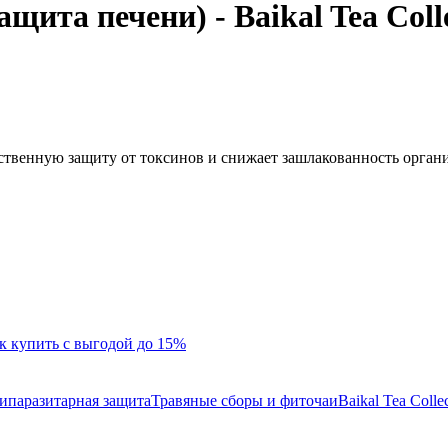
щита печени) - Baikal Tea Coll
твенную защиту от токсинов и снижает зашлакованность орган
к купить с выгодой до 15%
ипаразитарная защита
Травяные сборы и фиточаи
Baikal Tea Colle