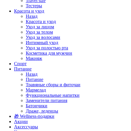
Travel size
Тестеры
Красота и уход
Назад
Красота и уход
Уход за лицом
Уход за телом
Уход за волосами
Интимный уход
Уход за полостью рта
Косметика для мужчин
Макияж
Спорт
Питание
Назад
Питание
Травяные сборы и фиточаи
Мармелад
Функциональные напитки
Заменители питания
Батончики
Драже, леденцы
🎁 Wellness-подарки
Акции
Аксессуары