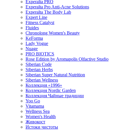
Experalta PRO
Experalta Pro Anti-Acne Solutions
Experalta The Body Lab
Expert Line
Fitness Catalyst
Fluides
Chronolong Women's Beauty
KeForma
Lady Vogue
Nuage
PRO BIOTICS
Rose Edition by Aromapolis Olfactive Studio
Siberian Code
Siberian Herbs
Siberian Super Natural Nutrition
Siberian Wellness
Коллекция «1996»
Коллекция Nordic Garden
Коллекция Чайные традиции
Yoo Go
Vitamama
Wellness Sea
Women's Health
Живокост
Истоки чистоты