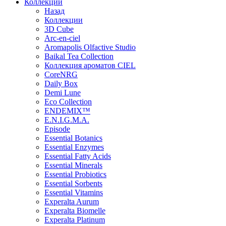
Коллекции
Назад
Коллекции
3D Cube
Arc-en-ciel
Aromapolis Olfactive Studio
Baikal Tea Collection
Коллекция ароматов CIEL
СoreNRG
Daily Box
Demi Lune
Eco Collection
ENDEMIX™
E.N.I.G.M.A.
Episode
Essential Botanics
Essential Enzymes
Essential Fatty Acids
Essential Minerals
Essential Probiotics
Essential Sorbents
Essential Vitamins
Experalta Aurum
Experalta Biomelle
Experalta Platinum