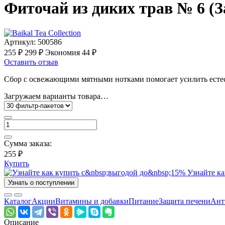
Фиточай из диких трав № 6 (За
Артикул:
500586
255 ₽
299 ₽
Экономия 44 ₽
Оставить отзыв
Сбор с освежающими мятными нотками помогает усилить естес
Загружаем варианты товара…
Сумма заказа:
255 ₽
Купить
Узнайте ка
Узнать о поступлении
Каталог
Акции
Витамины и добавки
Питание
Защита печени
Ант
Описание