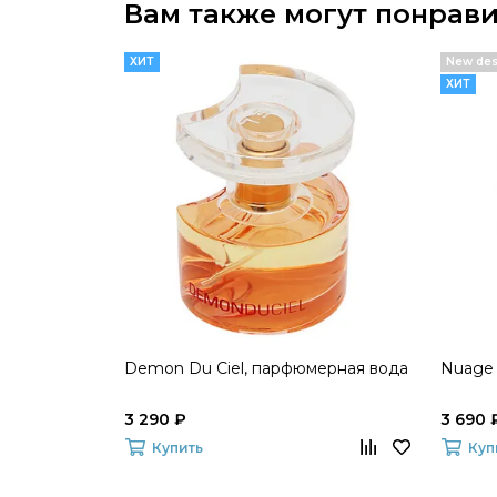
Вам также могут понрави
ХИТ
New des
ХИТ
Demon Du Ciel, парфюмерная вода
Nuage
3 290 ₽
3 690 
Купить
Куп