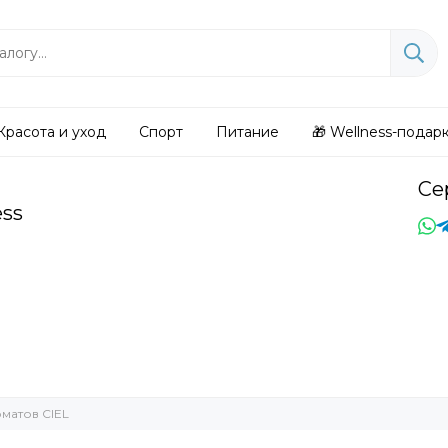
Красота и уход
Спорт
Питание
🎁 Wellness-подар
Се
ess
матов CIEL