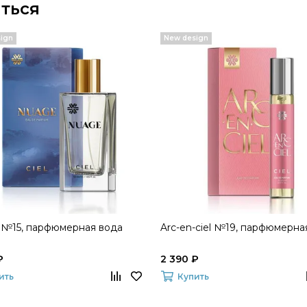
ться
ign
New design
 №15, парфюмерная вода
Arc-en-ciel №19, парфюмерна
₽
2 390 ₽
ить
Купить