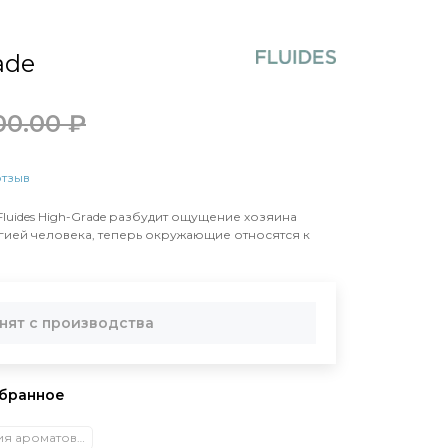
ade
00.00 ₽
отзыв
uides High-Grade разбудит ощущение хозяина
ргией человека, теперь окружающие относятся к
нят с производства
Коллекция ароматов CIEL