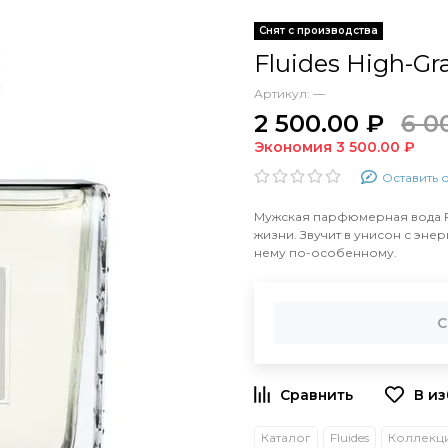
Снят с производства
Fluides High-Gr
Артикул:
—
2 500.00 ₽
6 0
Экономия 3 500.00 ₽
Оставить 
Мужская парфюмерная вода Fl
жизни. Звучит в унисон с эне
нему по-особенному.
С
Каталог
Fluides