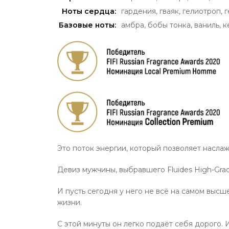
Ноты сердца:
гардения
,
гваяк
,
гелиотроп
,
г
Базовые ноты:
амбра
,
бобы тонка
,
ваниль
,
к
Это поток энергии, который позволяет насла
Девиз мужчины, выбравшего Fluides High-Grad
И пусть сегодня у него не всё на самом выс
жизни.
С этой минуты он легко подаёт себя дорого. 