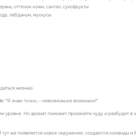
ерань
,
оттенок кожи
,
сантал
,
сухофрукты
едр
,
лабданум
,
мускусы
ждаться жизнью.
e: "Я знаю точно, – невозможное возможно!"
шем уровне. Но аромат поможет произойти чуду и разбудит в
И тут же появляется новое окружение, создаются команды и 