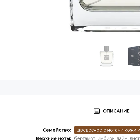
ОПИСАНИЕ
Семейство:
древесное с нотами кожи и
Верхние ноты:
бергамот
,
имбирь
,
лайм
,
лист