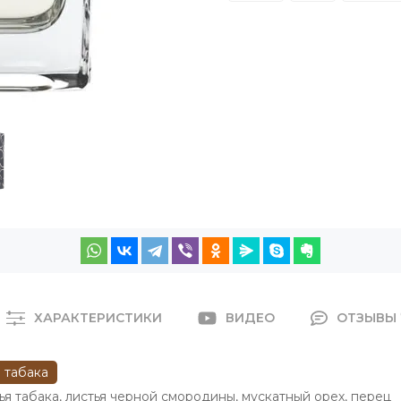
ХАРАКТЕРИСТИКИ
ВИДЕО
ОТЗЫВЫ
 табака
ья табака
,
листья черной смородины
,
мускатный орех
,
перец