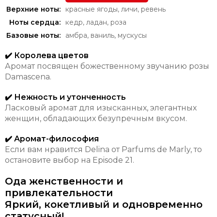
Верхние ноты:
красные ягоды
,
личи
,
ревень
Ноты сердца:
кедр
,
ладан
,
роза
Базовые ноты:
амбра
,
ваниль
,
мускусы
✔️ Королева цветов
Аромат посвящен божественному звучанию розы
Damascena.
✔️ Нежность и утонченность
Ласковый аромат для изысканных, элегантных
женщин, обладающих безупречным вкусом.
✔️ Аромат-философия
Если вам нравится Delina от Parfums de Marly, то
остановите выбор на Episode 21.
Ода женственности и
привлекательности
Яркий, кокетливый и одновременно
статусный!