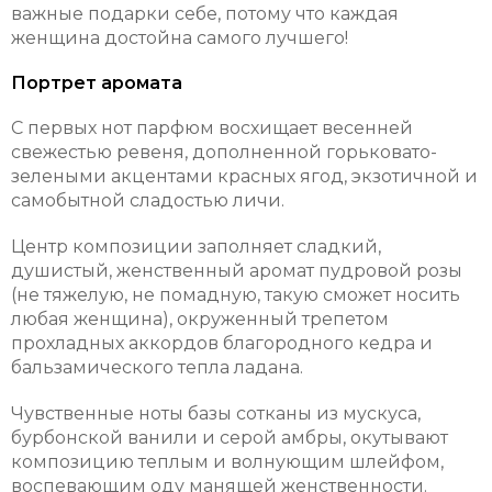
важные подарки себе, потому что каждая
женщина достойна самого лучшего!
Портрет аромата
С первых нот парфюм восхищает весенней
свежестью ревеня, дополненной горьковато-
зелеными акцентами красных ягод, экзотичной и
самобытной сладостью личи.
Центр композиции заполняет сладкий,
душистый, женственный аромат пудровой розы
(не тяжелую, не помадную, такую сможет носить
любая женщина), окруженный трепетом
прохладных аккордов благородного кедра и
бальзамического тепла ладана.
Чувственные ноты базы сотканы из мускуса,
бурбонской ванили и серой амбры, окутывают
композицию теплым и волнующим шлейфом,
воспевающим оду манящей женственности.