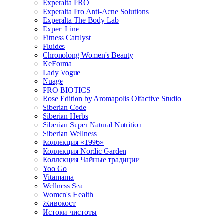
Experalta PRO
Experalta Pro Anti-Acne Solutions
Experalta The Body Lab
Expert Line
Fitness Catalyst
Fluides
Chronolong Women's Beauty
KeForma
Lady Vogue
Nuage
PRO BIOTICS
Rose Edition by Aromapolis Olfactive Studio
Siberian Code
Siberian Herbs
Siberian Super Natural Nutrition
Siberian Wellness
Коллекция «1996»
Коллекция Nordic Garden
Коллекция Чайные традиции
Yoo Go
Vitamama
Wellness Sea
Women's Health
Живокост
Истоки чистоты