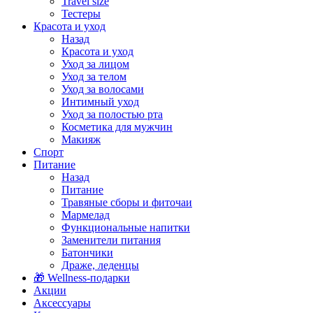
Travel size
Тестеры
Красота и уход
Назад
Красота и уход
Уход за лицом
Уход за телом
Уход за волосами
Интимный уход
Уход за полостью рта
Косметика для мужчин
Макияж
Спорт
Питание
Назад
Питание
Травяные сборы и фиточаи
Мармелад
Функциональные напитки
Заменители питания
Батончики
Драже, леденцы
🎁 Wellness-подарки
Акции
Аксессуары