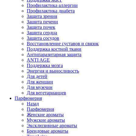
Профилактика аллергии
Профилактика диабета
Защита зрения
Защита печени
Защита почек
Защита сердца
Защита сосудов
Восстановление суставов и связок
Поддержка костной ткани
Антипаразитарная защита
ANTI AGE
Поддержка мозга
Энергия и выносливость
Для детей
Для женщин
Для мужчин
Для вегетарианцев
Парфюмерия
Назад
Парфюмерия
Женские ароматы
Мужские ароматы
Эксклюзивные ароматы
Брендовые ароматы