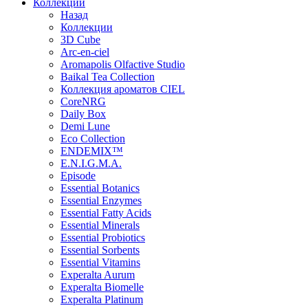
Коллекции
Назад
Коллекции
3D Cube
Arc-en-ciel
Aromapolis Olfactive Studio
Baikal Tea Collection
Коллекция ароматов CIEL
СoreNRG
Daily Box
Demi Lune
Eco Collection
ENDEMIX™
E.N.I.G.M.A.
Episode
Essential Botanics
Essential Enzymes
Essential Fatty Acids
Essential Minerals
Essential Probiotics
Essential Sorbents
Essential Vitamins
Experalta Aurum
Experalta Biomelle
Experalta Platinum