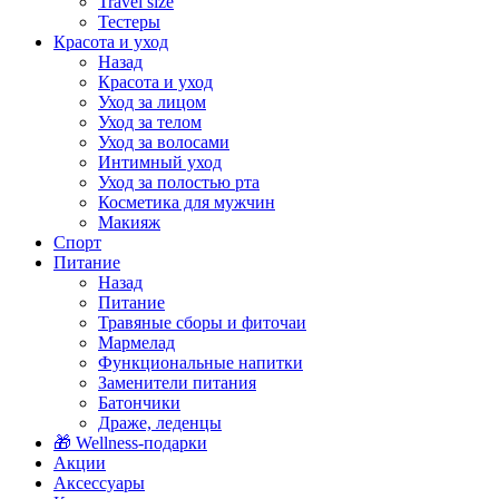
Travel size
Тестеры
Красота и уход
Назад
Красота и уход
Уход за лицом
Уход за телом
Уход за волосами
Интимный уход
Уход за полостью рта
Косметика для мужчин
Макияж
Спорт
Питание
Назад
Питание
Травяные сборы и фиточаи
Мармелад
Функциональные напитки
Заменители питания
Батончики
Драже, леденцы
🎁 Wellness-подарки
Акции
Аксессуары