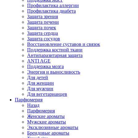
Профилактика аллергии
Профилактика диабета
Защита зрения
Защита печени
Защита почек
Защита сердца
Защита сосудов
Восстановление суставов и связок
Поддержка костной ткани
Антипаразитарная защита
ANTI AGE
Поддержка мозга
Энергия и выносливость
Для детей
Для женщин
Для мужчин
Для вегетарианцев
Парфюмерия
Назад
Парфюмерия
Женские ароматы
Мужские ароматы
Эксклюзивные ароматы
Брендовые ароматы