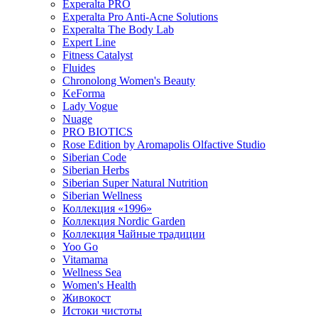
Experalta PRO
Experalta Pro Anti-Acne Solutions
Experalta The Body Lab
Expert Line
Fitness Catalyst
Fluides
Chronolong Women's Beauty
KeForma
Lady Vogue
Nuage
PRO BIOTICS
Rose Edition by Aromapolis Olfactive Studio
Siberian Code
Siberian Herbs
Siberian Super Natural Nutrition
Siberian Wellness
Коллекция «1996»
Коллекция Nordic Garden
Коллекция Чайные традиции
Yoo Go
Vitamama
Wellness Sea
Women's Health
Живокост
Истоки чистоты