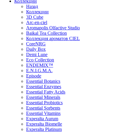
Коллекции
Назад
Коллекции
3D Cube
Arc-en-ciel
Aromapolis Olfactive Studio
Baikal Tea Collection
Коллекция ароматов CIEL
СoreNRG
Daily Box
Demi Lune
Eco Collection
ENDEMIX™
E.N.I.G.M.A.
Episode
Essential Botanics
Essential Enzymes
Essential Fatty Acids
Essential Minerals
Essential Probiotics
Essential Sorbents
Essential Vitamins
Experalta Aurum
Experalta Biomelle
Experalta Platinum