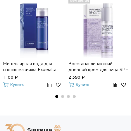
New design
Мицеллярная вода для
Восстанавливающий
снятия макияжа Experalta
дневной крем для лица SPF
Platinum
15 / PA +++ Experalta
1 100 ₽
2 390 ₽
Biomelle
Купить
Купить