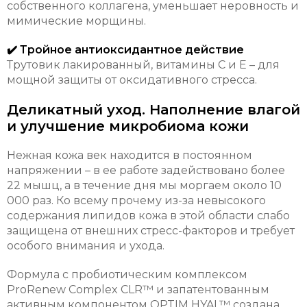
собственного коллагена, уменьшает неровность и
мимические морщины.
✔️ Тройное антиоксидантное действие
Трутовик лакированный, витамины C и E – для
мощной защиты от оксидативного стресса.
Деликатный уход. Наполнение влагой
и улучшение микробиома кожи
Нежная кожа век находится в постоянном
напряжении – в ее работе задействовано более
22 мышц, а в течение дня мы моргаем около 10
000 раз. Ко всему прочему из-за невысокого
содержания липидов кожа в этой области слабо
защищена от внешних стресс-факторов и требует
особого внимания и ухода.
Формула с пробиотическим комплексом
ProRenew Complex CLR™ и запатентованным
активным компонентом OPTIM HYAL™ создана