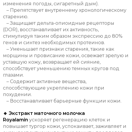
изменения погоды, сигаретный дым).
– Препятствует внутреннему хронологическому
старению.
– Защищает дельта-опиоидные рецепторы
(DOR), восстанавливает их активность,
стимулируя таким образом экспрессию до 80%
генов и синтез необходимых протеинов.
– Уменьшает признаки старения, такие как
морщины и провисание кожи, освежает зрелую и
уставшую кожу, возвращает ей сияние,
способствует уменьшению темных кругов под
глазами.
– Содержит активные вещества,
способствующие укреплению кожи при
похудении.
– Восстанавливает барьерные функции кожи.
🔹 Экстракт маточного молочка
Royalamin
ускоряет регенерацию клеток и
повышает тургор кожи, успокаивает, заживляет и