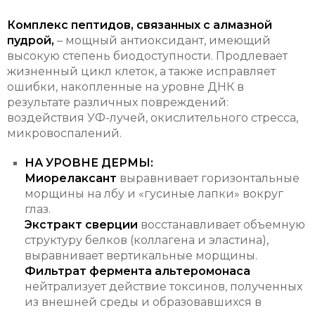
Комплекс пептидов, связанных с алмазной
пудрой,
– мощный антиоксидант, имеющий
высокую степень биодоступности. Продлевает
жизненный цикл клеток, а также исправляет
ошибки, накопленные на уровне ДНК в
результате различных повреждений:
воздействия УФ-лучей, окислительного стресса,
микровоспалений.
НА УРОВНЕ ДЕРМЫ:
Миорелаксант
выравнивает горизонтальные
морщины на лбу и «гусиные лапки» вокруг
глаз.
Экстракт сверции
восстанавливает объемную
структуру белков (коллагена и эластина),
выравнивает вертикальные морщины.
Фильтрат фермента альтеромонаса
нейтрализует действие токсинов, полученных
из внешней среды и образовавшихся в