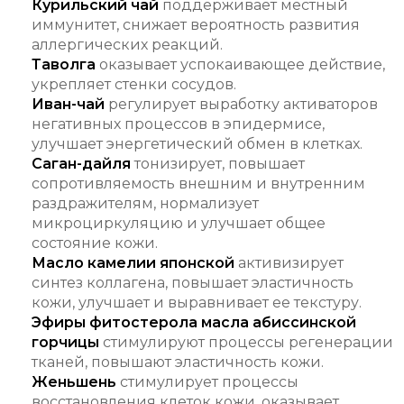
Курильский чай
поддерживает местный
иммунитет, снижает вероятность развития
аллергических реакций.
Таволга
оказывает успокаивающее действие,
укрепляет стенки сосудов.
Иван-чай
регулирует выработку активаторов
негативных процессов в эпидермисе,
улучшает энергетический обмен в клетках.
Саган-дайля
тонизирует, повышает
сопротивляемость внешним и внутренним
раздражителям, нормализует
микроциркуляцию и улучшает общее
состояние кожи.
Масло камелии японской
активизирует
синтез коллагена, повышает эластичность
кожи, улучшает и выравнивает ее текстуру.
Эфиры фитостерола масла абиссинской
горчицы
стимулируют процессы регенерации
тканей, повышают эластичность кожи.
Женьшень
стимулирует процессы
восстановления клеток кожи, оказывает