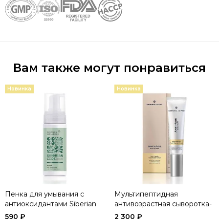
Вам также могут понравиться
Новинка
Новинка
Пенка для умывания c
Мультипептидная
антиоксидантами Siberian
антивозрастная сыворотка-
Code
бустер Experalta Pro Anti-
590 ₽
2 300 ₽