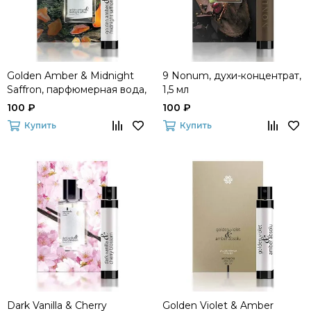
Golden Amber & Midnight
9 Nonum, духи-концентрат,
Saffron, парфюмерная вода,
1,5 мл
1,5 мл
100 ₽
100 ₽
Купить
Купить
Dark Vanilla & Cherry
Golden Violet & Amber