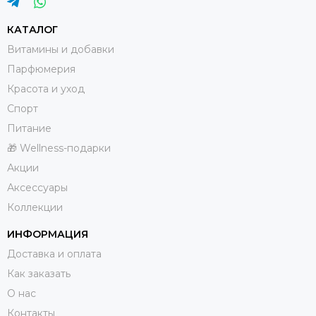
разную погоду и с разным настроением, каждый
КАТАЛОГ
раз удивляясь тому, как он раскрывается;
Витамины и добавки
🔹 составьте свое мнение об аромате, который у
Парфюмерия
всех на устах;
Красота и уход
🔹 сделайте подарок близкому человеку,
Спорт
разделяющему ваше увлечение парфюмерией, и
Питание
оцените вместе достоинства подаренных
🎁 Wellness-подарки
ароматов.
Акции
Аксессуары
Коллекции
ИНФОРМАЦИЯ
Доставка и оплата
Как заказать
О нас
Контакты