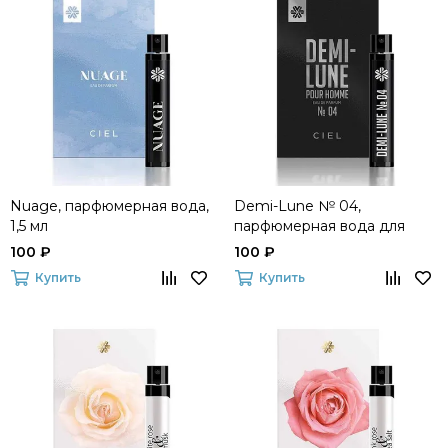
Nuage, парфюмерная вода,
Demi-Lune № 04,
1,5 мл
парфюмерная вода для
мужчин, 1,5 мл
100 ₽
100 ₽
Купить
Купить