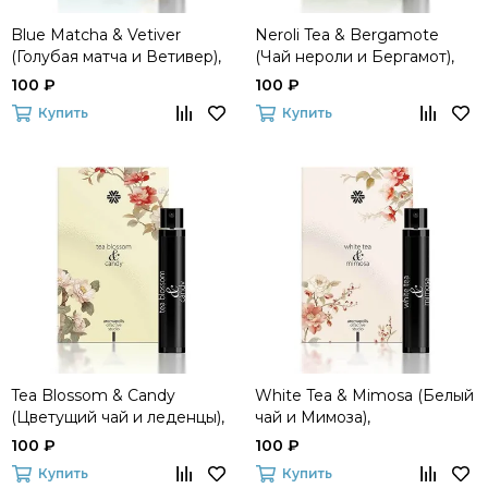
Blue Matcha & Vetiver
Neroli Tea & Bergamote
(Голубая матча и Ветивер),
(Чай нероли и Бергамот),
парфюмерная вода, 1,5 мл
парфюмерная вода, 1,5 мл
100 ₽
100 ₽
Купить
Купить
Tea Blossom & Candy
White Tea & Mimosa (Белый
(Цветущий чай и леденцы),
чай и Мимоза),
парфюмерная вода, 1,5 мл
парфюмерная вода, 1,5 мл
100 ₽
100 ₽
Купить
Купить