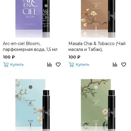
Arc-en-ciel Bloom,
Masala Chai & Tobacco (Чай
парфюмерная вода, 1,5 мл
масала и Табак),
парфюмерная вода, 1,5 мл
100 ₽
100 ₽
Купить
Купить