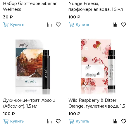
Набор блоттеров Siberian
Nuage Freesia,
Wellness
парфюмерная вода, 1,5 мл
30 ₽
100 ₽
Купить
Купить
Духи-концентрат, Absolu
Wild Raspberry & Bitter
(Абсолют), 1,5 мл
Orange, туалетная вода, 1,5
мл
100 ₽
100 ₽
Купить
Купить