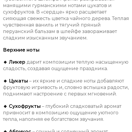
манящими гурманскими нотами цукатов и
сухофруктов. В «сердце» ярко расцветает
сияющая свежесть цветка чайного дерева. Теплая
чувственная ваниль и тягучий пряный
перуанский бальзам в шлейфе завораживает
сладким изысканным звучанием.
Верхние ноты
🔹 Ликер
дарит композиции теплую насыщенную
сладость, создавая ощущение праздника.
🔹 Цукаты
– их яркие и сладкие ноты добавляют
фруктовую игривость и, словно вспышка радости,
поднимают настроение с первых мгновений.
🔹 Сухофрукты
– глубокий сладковатый аромат
привносит в композицию ощущение уютного
тепла, наполняя ее богатством звучания.
🔹 Абрикос
– сочный и солнечный аромат