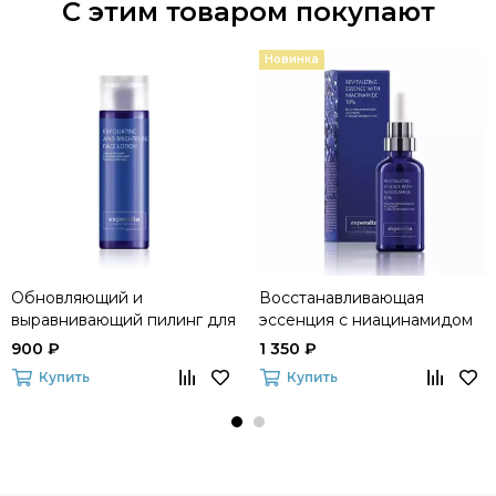
С этим товаром покупают
Новинка
Обновляющий и
Восстанавливающая
выравнивающий пилинг для
эссенция с ниацинамидом
лица Experalta Platinum
10% Experalta Platinum
900 ₽
1 350 ₽
Купить
Купить