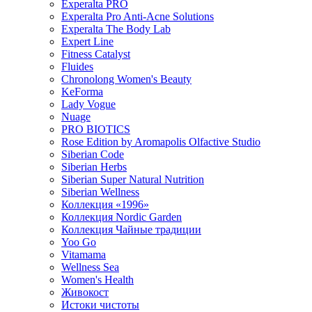
Experalta PRO
Experalta Pro Anti-Acne Solutions
Experalta The Body Lab
Expert Line
Fitness Catalyst
Fluides
Chronolong Women's Beauty
KeForma
Lady Vogue
Nuage
PRO BIOTICS
Rose Edition by Aromapolis Olfactive Studio
Siberian Code
Siberian Herbs
Siberian Super Natural Nutrition
Siberian Wellness
Коллекция «1996»
Коллекция Nordic Garden
Коллекция Чайные традиции
Yoo Go
Vitamama
Wellness Sea
Women's Health
Живокост
Истоки чистоты