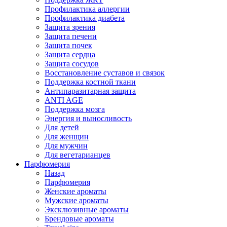
Профилактика аллергии
Профилактика диабета
Защита зрения
Защита печени
Защита почек
Защита сердца
Защита сосудов
Восстановление суставов и связок
Поддержка костной ткани
Антипаразитарная защита
ANTI AGE
Поддержка мозга
Энергия и выносливость
Для детей
Для женщин
Для мужчин
Для вегетарианцев
Парфюмерия
Назад
Парфюмерия
Женские ароматы
Мужские ароматы
Эксклюзивные ароматы
Брендовые ароматы