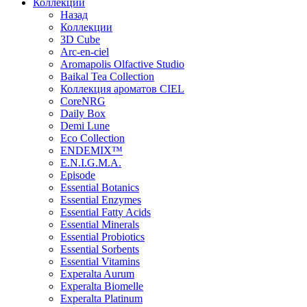
Коллекции
Назад
Коллекции
3D Cube
Arc-en-ciel
Aromapolis Olfactive Studio
Baikal Tea Collection
Коллекция ароматов CIEL
СoreNRG
Daily Box
Demi Lune
Eco Collection
ENDEMIX™
E.N.I.G.M.A.
Episode
Essential Botanics
Essential Enzymes
Essential Fatty Acids
Essential Minerals
Essential Probiotics
Essential Sorbents
Essential Vitamins
Experalta Aurum
Experalta Biomelle
Experalta Platinum