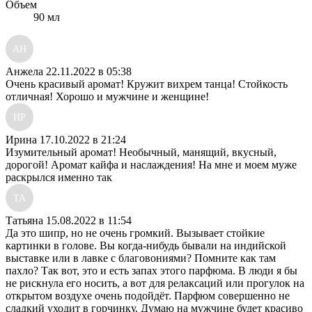
Объем
90 мл
АН
Анжела
22.11.2022 в 05:38
Очень красивый аромат! Кружит вихрем танца! Стойкость
отличная! Хорошо и мужчине и женщине!
ИР
Ирина
17.10.2022 в 21:24
Изумительный аромат! Необычный, манящий, вкусный,
дорогой! Аромат кайфа и наслаждения! На мне и моем муже
раскрылся именно так
ТА
Татьяна
15.08.2022 в 11:54
Да это шипр, но не очень громкий. Вызывает стойкие
картинки в голове. Вы когда-нибудь бывали на индийской
выставке или в лавке с благовониями? Помните как там
пахло? Так вот, это и есть запах этого парфюма. В люди я бы
не рискнула его носить, а вот для релаксаций или прогулок на
открытом воздухе очень подойдёт. Парфюм совершенно не
сладкий уходит в горчинку. Думаю на мужчине будет красиво