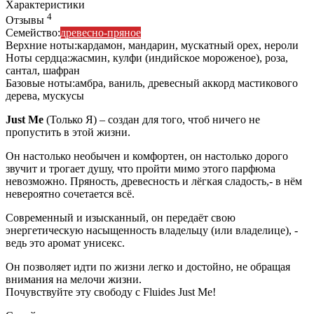
Характеристики
4
Отзывы
Семейство:
древесно-пряное
Верхние ноты:
кардамон
,
мандарин
,
мускатный орех
,
нероли
Ноты сердца:
жасмин
,
кулфи (индийское мороженое)
,
роза
,
сантал
,
шафран
Базовые ноты:
амбра
,
ваниль
,
древесный аккорд мастикового
дерева
,
мускусы
Just Me
(Только Я) – создан для того, чтоб ничего не
пропустить в этой жизни.
Он настолько необычен и комфортен, он настолько дорого
звучит и трогает душу, что пройти мимо этого парфюма
невозможно. Пряность, древесность и лёгкая сладость,- в нём
невероятно сочетается всё.
Современный и изысканный, он передаёт свою
энергетическую насыщенность владельцу (или владелице), -
ведь это аромат унисекс.
Он позволяет идти по жизни легко и достойно, не обращая
внимания на мелочи жизни.
Почувствуйте эту свободу с Fluides Just Me!