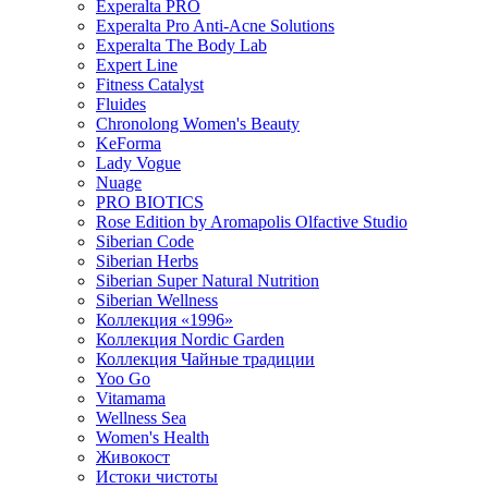
Experalta PRO
Experalta Pro Anti-Acne Solutions
Experalta The Body Lab
Expert Line
Fitness Catalyst
Fluides
Chronolong Women's Beauty
KeForma
Lady Vogue
Nuage
PRO BIOTICS
Rose Edition by Aromapolis Olfactive Studio
Siberian Code
Siberian Herbs
Siberian Super Natural Nutrition
Siberian Wellness
Коллекция «1996»
Коллекция Nordic Garden
Коллекция Чайные традиции
Yoo Go
Vitamama
Wellness Sea
Women's Health
Живокост
Истоки чистоты