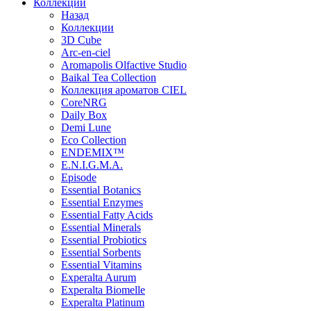
Коллекции
Назад
Коллекции
3D Cube
Arc-en-ciel
Aromapolis Olfactive Studio
Baikal Tea Collection
Коллекция ароматов CIEL
СoreNRG
Daily Box
Demi Lune
Eco Collection
ENDEMIX™
E.N.I.G.M.A.
Episode
Essential Botanics
Essential Enzymes
Essential Fatty Acids
Essential Minerals
Essential Probiotics
Essential Sorbents
Essential Vitamins
Experalta Aurum
Experalta Biomelle
Experalta Platinum