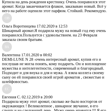
Купила на день рождения крестнику. Очень понравился этот
аромат. Когда заканчивается флакон, заказываю новый. Всё у
него на работе оценили этот парфюм. Стойкий. Рекомендую.
ОВ
Ольга Воротинцева
17.02.2020 в 12:53
Шикарный аромат.Я подарила мужу на новый год ему очень
понравился.Пользуется с удовольствием. на 23 Февраля
заказала своим братьям.
ВА
Валентина
17.01.2020 в 00:02
DEMI-LUNE N 28 -очень интересный аромат, купив его и
послушав не могла понять, кому подарить. Он и воплощение
мужества и интелегентности, современный и благородный.
Подходит и для внука и для и мужа. А взяла коллега своему
сыну он ей понравился своей игрой ароматов , свежестью и
шлейфовостью.
ЕС
Евгения С.
02.12.2019 в 20:00
Подарила мужу этот аромат, сколько же было восторгов от
окружающих ! Великолепное , шикарное звучание, я его
слышу и на следующий день , Мужу очень нравится !!! Я его