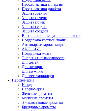
Профилактика аллергии
Профилактика диабета
Защита зрения
Защита печени
Защита почек
Защита сердца
Защита сосудов
Восстановление суставов и связок
Поддержка костной ткани
Антипаразитарная защита
ANTI AGE
Поддержка мозга
Энергия и выносливость
Для детей
Для женщин
Для мужчин
Для вегетарианцев
Парфюмерия
Назад
Парфюмерия
Женские ароматы
Мужские ароматы
Эксклюзивные ароматы
Брендовые ароматы