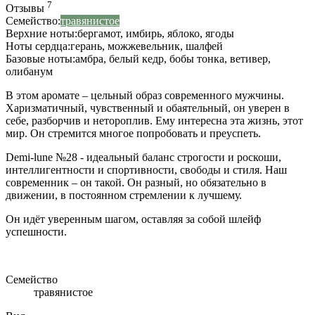
7
Отзывы
Семейство:
травянистое
Верхние ноты:
бергамот
,
имбирь
,
яблоко
,
ягоды
Ноты сердца:
герань
,
можжевельник
,
шалфей
Базовые ноты:
амбра
,
белый кедр
,
бобы тонка
,
ветивер
,
олибанум
В этом аромате – цельный образ современного мужчины.
Харизматичный, чувственный и обаятельный, он уверен в
себе, разборчив и нетороплив. Ему интересна эта жизнь, этот
мир. Он стремится многое попробовать и преуспеть.
Demi-lune №28 - идеальный баланс строгости и роскоши,
интеллигентности и спортивности, свободы и стиля. Наш
современник – он такой. Он разный, но обязательно в
движении, в постоянном стремлении к лучшему.
Он идёт уверенным шагом, оставляя за собой шлейф
успешности.
Семейство
травянистое