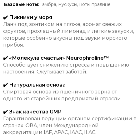
Базовые ноты:
амбра
,
мускусы
,
ноты пралине
✔️ Пикники у моря
Ланч под зонтиком на пляже, аромат свежих
фруктов, прохладный лимонад и легкие закуски,
которые особенно вкусны под звуки морского
прибоя.
✔️ «Молекула счастья» Neurophroline™
Способствует снижению стресса и повышению
настроения. Окутывает заботой.
✔️ Натуральная основа
Спиртовая основа из пшеничного зерна от
одного из старейших предприятий отрасли.
✔️ Знак качества GMP
Гарантирован ведущим органом сертификации в
странах ЮВА, член Международной
аккредитации IAF, APAC, IAAC, ILAC.