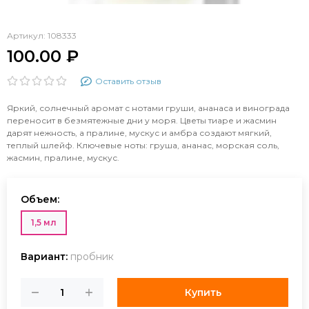
Артикул:
108333
100.00 ₽
Оставить отзыв
Яркий, солнечный аромат с нотами груши, ананаса и винограда
переносит в безмятежные дни у моря. Цветы тиаре и жасмин
дарят нежность, а пралине, мускус и амбра создают мягкий,
теплый шлейф. Ключевые ноты: груша, ананас, морская соль,
жасмин, пралине, мускус.
Объем:
1,5 мл
Вариант:
пробник
Купить