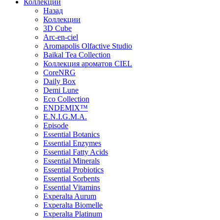
Коллекции
Назад
Коллекции
3D Cube
Arc-en-ciel
Aromapolis Olfactive Studio
Baikal Tea Collection
Коллекция ароматов CIEL
СoreNRG
Daily Box
Demi Lune
Eco Collection
ENDEMIX™
E.N.I.G.M.A.
Episode
Essential Botanics
Essential Enzymes
Essential Fatty Acids
Essential Minerals
Essential Probiotics
Essential Sorbents
Essential Vitamins
Experalta Aurum
Experalta Biomelle
Experalta Platinum