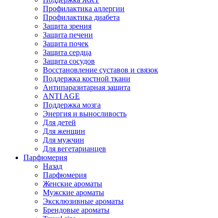
Профилактика аллергии
Профилактика диабета
Защита зрения
Защита печени
Защита почек
Защита сердца
Защита сосудов
Восстановление суставов и связок
Поддержка костной ткани
Антипаразитарная защита
ANTI AGE
Поддержка мозга
Энергия и выносливость
Для детей
Для женщин
Для мужчин
Для вегетарианцев
Парфюмерия
Назад
Парфюмерия
Женские ароматы
Мужские ароматы
Эксклюзивные ароматы
Брендовые ароматы