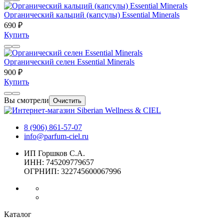
Органический кальций (капсулы) Essential Minerals
690 ₽
Купить
Органический селен Essential Minerals
900 ₽
Купить
Вы смотрели
Очистить
8 (906) 861-57-07
info@parfum-ciel.ru
ИП Горшков С.А.
ИНН: 745209779657
ОГРНИП: 322745600067996
Каталог