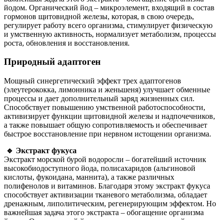
йодом. Органический йод – микроэлемент, входящий в состав
гормонов щитовидной железы, которая, в свою очередь,
регулирует работу всего организма, стимулирует физическую
и умственную активность, нормализует метаболизм, процессы
роста, обновления и восстановления.
Природный адаптоген
Мощный синергетический эффект трех адаптогенов
(элеутерококка, лимонника и женьшеня) улучшает обменные
процессы и дает дополнительный заряд жизненных сил.
Способствует повышению умственной работоспособности,
активизирует функции щитовидной железы и надпочечников,
а также повышает общую сопротивляемость и обеспечивает
быстрое восстановление при нервном истощении организма.
🔹 Экстракт фукуса
Экстракт морской бурой водоросли – богатейший источник
высокобиодоступного йода, полисахаридов (альгиновой
кислоты, фукоидана, маннита), а также различных
полифенолов и витаминов. Благодаря этому экстракт фукуса
способствует активизации тканевого метаболизма, обладает
дренажным, липолитическим, регенерирующим эффектом. Но
важнейшая задача этого экстракта – обогащение организма