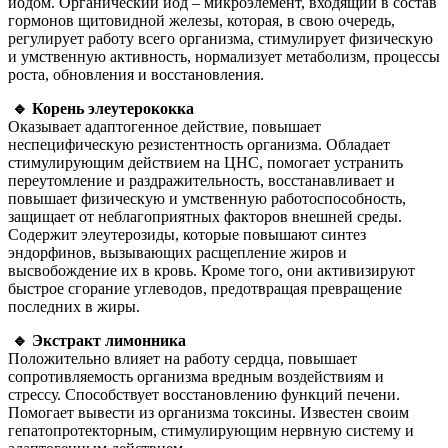
йодом. Органический йод – микроэлемент, входящий в состав
гормонов щитовидной железы, которая, в свою очередь,
регулирует работу всего организма, стимулирует физическую
и умственную активность, нормализует метаболизм, процессы
роста, обновления и восстановления.
🔹 Корень элеутерококка
Оказывает адаптогенное действие, повышает
неспецифическую резистентность организма. Обладает
стимулирующим действием на ЦНС, помогает устранить
переутомление и раздражительность, восстанавливает и
повышает физическую и умственную работоспособность,
защищает от неблагоприятных факторов внешней среды.
Содержит элеутерозиды, которые повышают синтез
эндорфинов, вызывающих расщепление жиров и
высвобождение их в кровь. Кроме того, они активизируют
быстрое сгорание углеводов, предотвращая превращение
последних в жиры.
🔹 Экстракт лимонника
Положительно влияет на работу сердца, повышает
сопротивляемость организма вредным воздействиям и
стрессу. Способствует восстановлению функций печени.
Помогает вывести из организма токсины. Известен своим
гепатопротекторным, стимулирующим нервную систему и