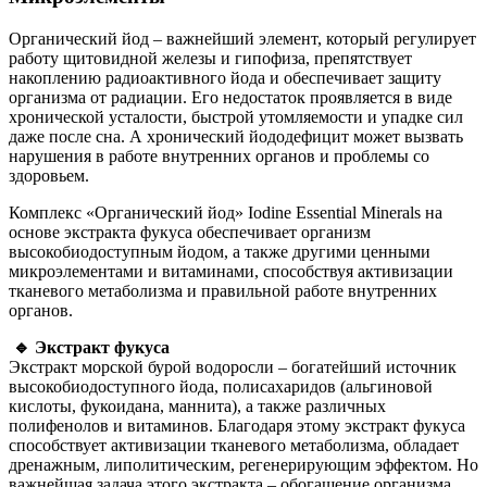
Органический йод – важнейший элемент, который регулирует
работу щитовидной железы и гипофиза, препятствует
накоплению радиоактивного йода и обеспечивает защиту
организма от радиации. Его недостаток проявляется в виде
хронической усталости, быстрой утомляемости и упадке сил
даже после сна. А хронический йододефицит может вызвать
нарушения в работе внутренних органов и проблемы со
здоровьем.
Комплекс «Органический йод» Iodine Essential Minerals на
основе экстракта фукуса обеспечивает организм
высокобиодоступным йодом, а также другими ценными
микроэлементами и витаминами, способствуя активизации
тканевого метаболизма и правильной работе внутренних
органов.
🔹 Экстракт фукуса
Экстракт морской бурой водоросли – богатейший источник
высокобиодоступного йода, полисахаридов (альгиновой
кислоты, фукоидана, маннита), а также различных
полифенолов и витаминов. Благодаря этому экстракт фукуса
способствует активизации тканевого метаболизма, обладает
дренажным, липолитическим, регенерирующим эффектом. Но
важнейшая задача этого экстракта – обогащение организма