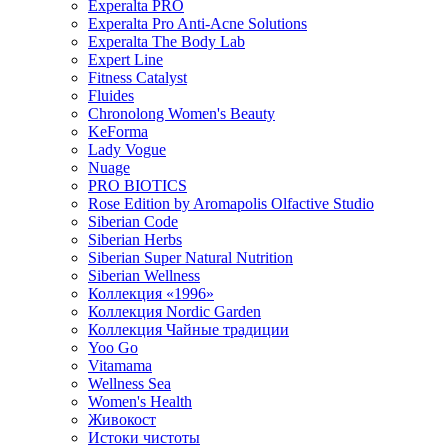
Experalta PRO
Experalta Pro Anti-Acne Solutions
Experalta The Body Lab
Expert Line
Fitness Catalyst
Fluides
Chronolong Women's Beauty
KeForma
Lady Vogue
Nuage
PRO BIOTICS
Rose Edition by Aromapolis Olfactive Studio
Siberian Code
Siberian Herbs
Siberian Super Natural Nutrition
Siberian Wellness
Коллекция «1996»
Коллекция Nordic Garden
Коллекция Чайные традиции
Yoo Go
Vitamama
Wellness Sea
Women's Health
Живокост
Истоки чистоты