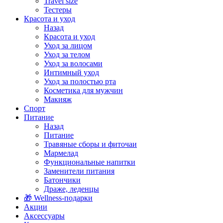
Travel size
Тестеры
Красота и уход
Назад
Красота и уход
Уход за лицом
Уход за телом
Уход за волосами
Интимный уход
Уход за полостью рта
Косметика для мужчин
Макияж
Спорт
Питание
Назад
Питание
Травяные сборы и фиточаи
Мармелад
Функциональные напитки
Заменители питания
Батончики
Драже, леденцы
🎁 Wellness-подарки
Акции
Аксессуары