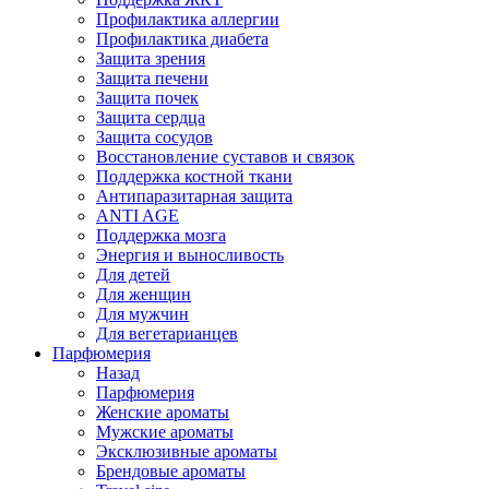
Профилактика аллергии
Профилактика диабета
Защита зрения
Защита печени
Защита почек
Защита сердца
Защита сосудов
Восстановление суставов и связок
Поддержка костной ткани
Антипаразитарная защита
ANTI AGE
Поддержка мозга
Энергия и выносливость
Для детей
Для женщин
Для мужчин
Для вегетарианцев
Парфюмерия
Назад
Парфюмерия
Женские ароматы
Мужские ароматы
Эксклюзивные ароматы
Брендовые ароматы