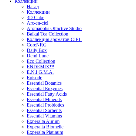
Коллекции
Назад
Коллекции
3D Cube
Arc-en-ciel
Aromapolis Olfactive Studio
Baikal Tea Collection
Коллекция ароматов CIEL
СoreNRG
Daily Box
Demi Lune
Eco Collection
ENDEMIX™
E.N.I.G.M.A.
Episode
Essential Botanics
Essential Enzymes
Essential Fatty Acids
Essential Minerals
Essential Probiotics
Essential Sorbents
Essential Vitamins
Experalta Aurum
Experalta Biomelle
Experalta Platinum