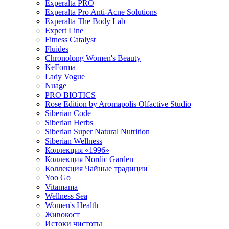
Experalta PRO
Experalta Pro Anti-Acne Solutions
Experalta The Body Lab
Expert Line
Fitness Catalyst
Fluides
Chronolong Women's Beauty
KeForma
Lady Vogue
Nuage
PRO BIOTICS
Rose Edition by Aromapolis Olfactive Studio
Siberian Code
Siberian Herbs
Siberian Super Natural Nutrition
Siberian Wellness
Коллекция «1996»
Коллекция Nordic Garden
Коллекция Чайные традиции
Yoo Go
Vitamama
Wellness Sea
Women's Health
Живокост
Истоки чистоты