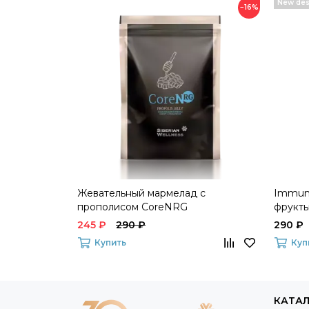
New des
−16%
Жевательный мармелад с
Immun
прополисом CoreNRG
фрукты
245 ₽
290 ₽
290 ₽
Купить
Куп
КАТА