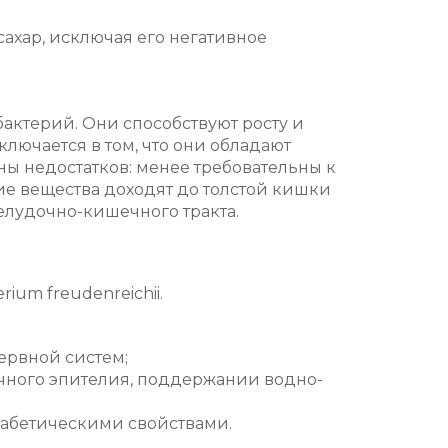
ахар, исключая его негативное
актерий. Они способствуют росту и
ючается в том, что они обладают
ы недостатков: менее требовательны к
е вещества доходят до толстой кишки
желудочно-кишечного тракта.
um freudenreichii.
ервной систем;
чного эпителия, поддержании водно-
иабетическими свойствами.