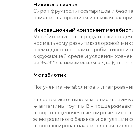
Никакого сахара
Сироп фруктоолигосахаридов и безопа
влияние на организм и снижая калори
Инновационный компонент метабиот
Метабиотики – это продукты жизнедея
нормальному развитию здоровой микро
всеми достоинствами пробиотиков и пр
окружающей среде и условиям хранени
на 95–97% в неизменном виде (у проби
Метабиотик
Получен из метаболитов и лизированны
Является источником многих значимых
🔹 витамины группы В – поддерживают
🔹 короткоцепочечные жирные кислоты
электролитного баланса и регуляции 
🔹 конъюгированная линолевая кислот