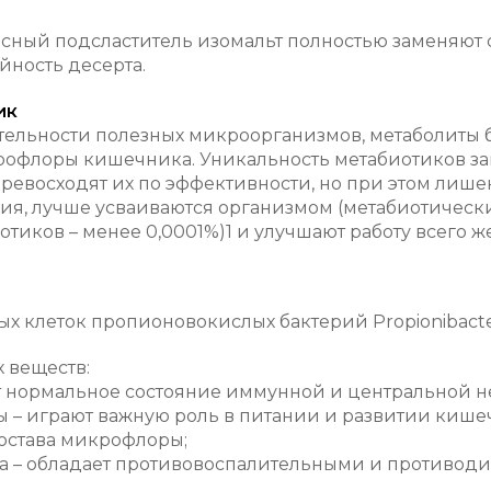
сный подсластитель изомальт полностью заменяют с
йность десерта.
ик
тельности полезных микроорганизмов, метаболиты б
флоры кишечника. Уникальность метабиотиков закл
евосходят их по эффективности, но при этом лишен
я, лучше усваиваются организмом (метабиотически
отиков – менее 0,0001%)1 и улучшают работу всего 
х клеток пропионовокислых бактерий Propionibacteri
 веществ:
 нормальное состояние иммунной и центральной н
 – играют важную роль в питании и развитии кише
состава микрофлоры;
а – обладает противовоспалительными и противод