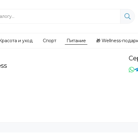
Красота и уход
Спорт
Питание
🎁 Wellness-подар
Се
ess