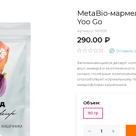
MetaBio-мармел
Yoo Gо
Артикул:
501335
290.00 ₽
Оставить 
Запоминающийся десерт, кот
вкус инжира и экзотического 
только полезные компоненты
способствует нормальному п
микрофлоры кишечника.
Объем:
90 гр