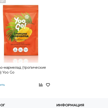
ign
o-мармелад (тропические
) Yoo Gо
ить
ЛОГ
ИНФОРМАЦИЯ