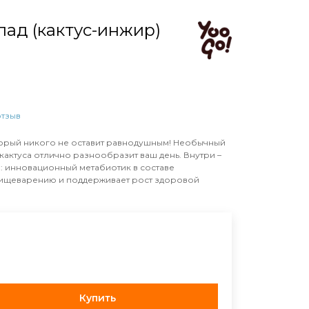
ад (кактус-инжир)
отзыв
орый никого не оставит равнодушным! Необычный
кактуса отлично разнообразит ваш день. Внутри –
: инновационный метабиотик в составе
ищеварению и поддерживает рост здоровой
Купить