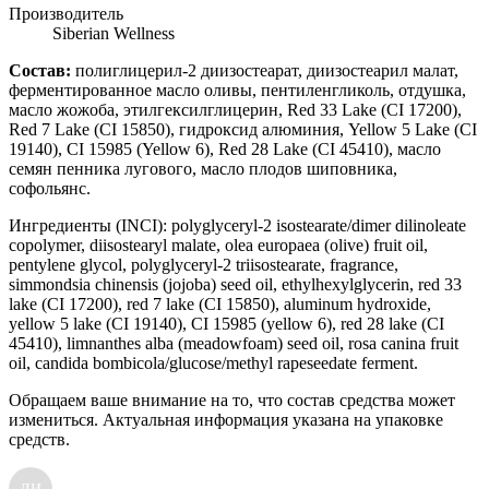
Производитель
Siberian Wellness
Cостав:
полиглицерил-2 диизостеарат, диизостеарил малат,
ферментированное масло оливы, пентиленгликоль, отдушка,
масло жожоба, этилгексилглицерин, Red 33 Lake (CI 17200),
Red 7 Lake (CI 15850), гидроксид алюминия, Yellow 5 Lake (CI
19140), CI 15985 (Yellow 6), Red 28 Lake (CI 45410), масло
семян пенника лугового, масло плодов шиповника,
софольянс.
Ингредиенты (INCI): polyglyceryl-2 isostearate/dimer dilinoleate
copolymer, diisostearyl malate, olea europaea (olive) fruit oil,
pentylene glycol, polyglyceryl-2 triisostearate, fragrance,
simmondsia chinensis (jojoba) seed oil, ethylhexylglycerin, red 33
lake (CI 17200), red 7 lake (CI 15850), aluminum hydroxide,
yellow 5 lake (CI 19140), CI 15985 (yellow 6), red 28 lake (CI
45410), limnanthes alba (meadowfoam) seed oil, rosa canina fruit
oil, candida bombicola/glucose/methyl rapeseedate ferment.
Обращаем ваше внимание на то, что состав средства может
измениться. Актуальная информация указана на упаковке
средств.
ЛИ