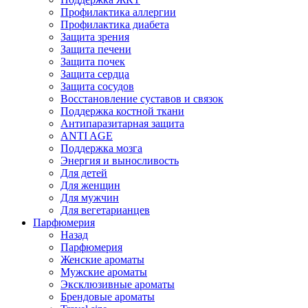
Профилактика аллергии
Профилактика диабета
Защита зрения
Защита печени
Защита почек
Защита сердца
Защита сосудов
Восстановление суставов и связок
Поддержка костной ткани
Антипаразитарная защита
ANTI AGE
Поддержка мозга
Энергия и выносливость
Для детей
Для женщин
Для мужчин
Для вегетарианцев
Парфюмерия
Назад
Парфюмерия
Женские ароматы
Мужские ароматы
Эксклюзивные ароматы
Брендовые ароматы