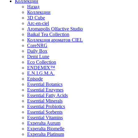
Коллекции
Назад
Коллекции
3D Cube
Arc-en-ciel
Aromapolis Olfactive Studio
Baikal Tea Collection
Коллекция ароматов CIEL
СoreNRG
Daily Box
Demi Lune
Eco Collection
ENDEMIX™
E.N.I.G.M.A.
Episode
Essential Botanics
Essential Enzymes
Essential Fatty Acids
Essential Minerals
Essential Probiotics
Essential Sorbents
Essential Vitamins
Experalta Aurum
Experalta Biomelle
Experalta Platinum