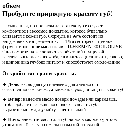
объем
Пробудите природную красоту губ!
Насыщенная, но при этом легкая текстура: создает
комфортное невесомое покрытие, которое буквально
сливается с кожей губ. Формула на 99% состоит из
натуральных ингредиентов, 11,4% из которых – ценное
ферментированное масло оливы U-FERMENT® OIL OLIVE.
Оно помогает коже оставаться объемной и упругой, а
растительные масла жожоба, лимнантеса (пенника лугового)
и шиповника глубоко питают и способствуют омоложению.
Откройте все грани красоты:
🔹 День:
масло для губ идеально для дневного и
естественного макияжа, а также для ухода и защиты кожи губ.
🔹 Вечер:
нанесите масло поверх помады или карандаша,
чтобы добавить зеркального блеска, сделать губы
выразительными, а улыбку – неотразимой.
🔹 Ночь:
нанесите масло для губ на ночь как маску, чтобы
утром кожа была максимально гладкой и нежной.