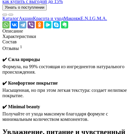
как купить с выгодой до 15%
Узнать о поступлении
Каталог
Акции
Красота и уход
Макияж
E.N.I.G.M.A.
Описание
Характеристики
Состав
1
Отзывы
✔️ Сила природы
Формула, на 99% состоящая из ингредиентов натурального
происхождения.
✔️ Комфортное покрытие
Насыщенная, но при этом легкая текстура: создает нелипкое
покрытие.
✔️ Minimal beauty
Получайте от ухода максимум благодаря формуле с
минимальным количеством компонентов.
Увлажнение, питание и чувственный