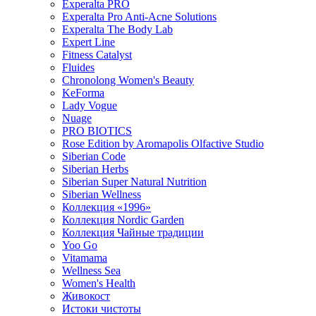
Experalta PRO
Experalta Pro Anti-Acne Solutions
Experalta The Body Lab
Expert Line
Fitness Catalyst
Fluides
Chronolong Women's Beauty
KeForma
Lady Vogue
Nuage
PRO BIOTICS
Rose Edition by Aromapolis Olfactive Studio
Siberian Code
Siberian Herbs
Siberian Super Natural Nutrition
Siberian Wellness
Коллекция «1996»
Коллекция Nordic Garden
Коллекция Чайные традиции
Yoo Go
Vitamama
Wellness Sea
Women's Health
Живокост
Истоки чистоты