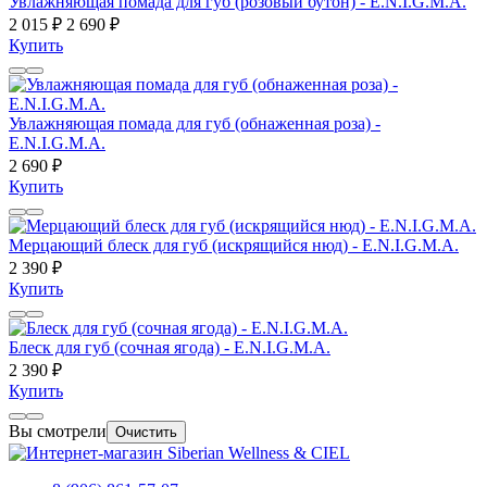
Увлажняющая помада для губ (розовый бутон) - E.N.I.G.M.A.
2 015 ₽
2 690 ₽
Купить
Увлажняющая помада для губ (обнаженная роза) -
E.N.I.G.M.A.
2 690 ₽
Купить
Мерцающий блеск для губ (искрящийся нюд) - E.N.I.G.M.A.
2 390 ₽
Купить
Блеск для губ (сочная ягода) - E.N.I.G.M.A.
2 390 ₽
Купить
Вы смотрели
Очистить