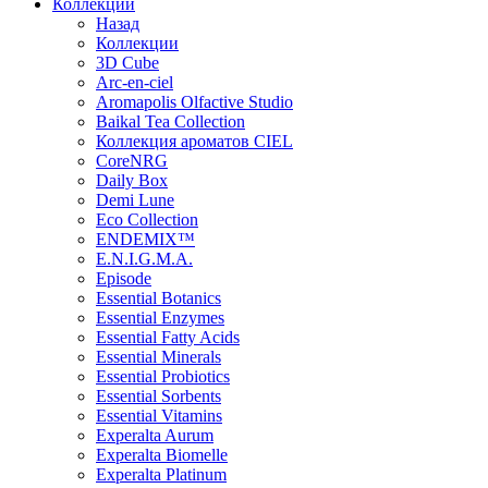
Коллекции
Назад
Коллекции
3D Cube
Arc-en-ciel
Aromapolis Olfactive Studio
Baikal Tea Collection
Коллекция ароматов CIEL
СoreNRG
Daily Box
Demi Lune
Eco Collection
ENDEMIX™
E.N.I.G.M.A.
Episode
Essential Botanics
Essential Enzymes
Essential Fatty Acids
Essential Minerals
Essential Probiotics
Essential Sorbents
Essential Vitamins
Experalta Aurum
Experalta Biomelle
Experalta Platinum