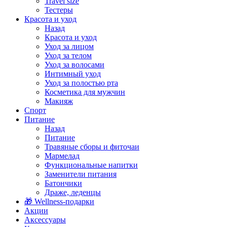
Travel size
Тестеры
Красота и уход
Назад
Красота и уход
Уход за лицом
Уход за телом
Уход за волосами
Интимный уход
Уход за полостью рта
Косметика для мужчин
Макияж
Спорт
Питание
Назад
Питание
Травяные сборы и фиточаи
Мармелад
Функциональные напитки
Заменители питания
Батончики
Драже, леденцы
🎁 Wellness-подарки
Акции
Аксессуары