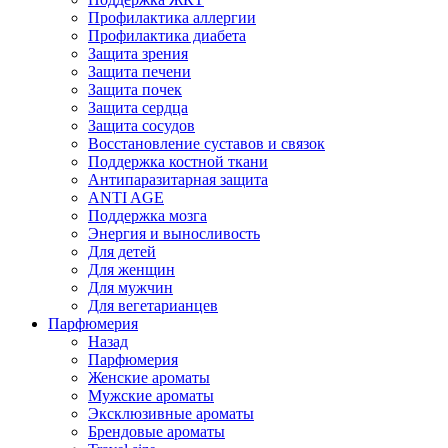
Профилактика аллергии
Профилактика диабета
Защита зрения
Защита печени
Защита почек
Защита сердца
Защита сосудов
Восстановление суставов и связок
Поддержка костной ткани
Антипаразитарная защита
ANTI AGE
Поддержка мозга
Энергия и выносливость
Для детей
Для женщин
Для мужчин
Для вегетарианцев
Парфюмерия
Назад
Парфюмерия
Женские ароматы
Мужские ароматы
Эксклюзивные ароматы
Брендовые ароматы