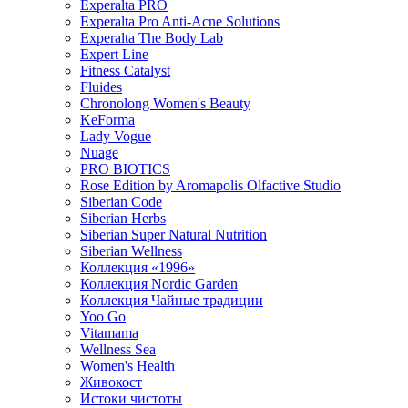
Experalta PRO
Experalta Pro Anti-Acne Solutions
Experalta The Body Lab
Expert Line
Fitness Catalyst
Fluides
Chronolong Women's Beauty
KeForma
Lady Vogue
Nuage
PRO BIOTICS
Rose Edition by Aromapolis Olfactive Studio
Siberian Code
Siberian Herbs
Siberian Super Natural Nutrition
Siberian Wellness
Коллекция «1996»
Коллекция Nordic Garden
Коллекция Чайные традиции
Yoo Go
Vitamama
Wellness Sea
Women's Health
Живокост
Истоки чистоты