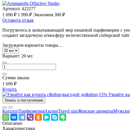
Артикул:
422277
1 690 ₽
1 990 ₽
Экономия 300 ₽
Оставить отзыв
Погрузитесь в захватывающий мир нишевой парфюмерии с уни
создают загадочную атмосферу величественной сибирской тайг
Загружаем варианты товара…
Вариант:
20 мл
Сумма заказа:
1 690 ₽
Купить
Узнайте ка
Узнать о поступлении
Каталог
Парфюмерия
Акции
Travel size
Женские ароматы
Мужски
Описание
Характеристики