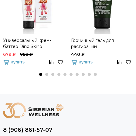
Универсальный крем-
Горчичный гель для
баттер Dino Skino
растираний
Vitamama
679 ₽
799 ₽
440 ₽
Купить
Купить
8 (906) 861-57-07