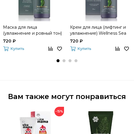
Маска для лица
Крем для лица (лифтинг и
(увлажнение и ровный тон)
увлажнение) Wellness Sea
Wellness Sea
720 ₽
720 ₽
Купить
Купить
Вам также могут понравиться
−15%