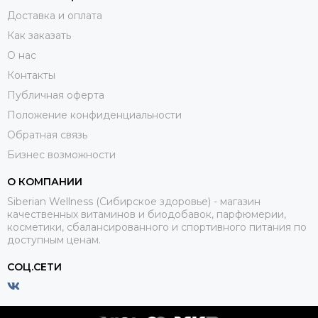
Доставка и оплата
Как заказать
О нас
Контакты
Публичная оферта
Положение конфиденциальности
Обратная связь
Бизнес возможности
О КОМПАНИИ
Siberian Wellness (Сибирское здоровье) - магазин
качественных витаминов и биодобавок, парфюмерии,
косметики, сбалансированного и спортивного питания по
доступным ценам.
СОЦ.СЕТИ