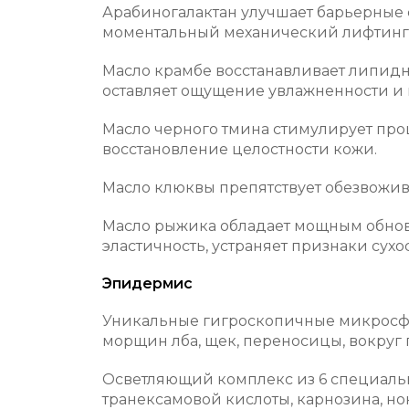
Арабиногалактан улучшает барьерные 
моментальный механический лифтинг
Масло крамбе восстанавливает липидн
оставляет ощущение увлажненности и 
Масло черного тмина стимулирует проц
восстановление целостности кожи.
Масло клюквы препятствует обезвожи
Масло рыжика обладает мощным обнов
эластичность, устраняет признаки сухос
Эпидермис
Уникальные гигроскопичные микросфе
морщин лба, щек, переносицы, вокруг г
Осветляющий комплекс из 6 специаль
транексамовой кислоты, карнозина, но