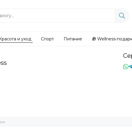
Красота и уход
Спорт
Питание
🎁 Wellness-подар
Се
ess
цом