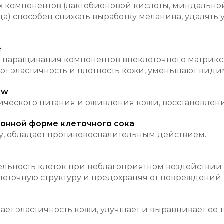
 компонентов (лактобионовой кислоты, миндальной
да) способен снижать выработку меланина, удалять
e
наращивания компонентов внеклеточного матрикса
ют эластичность и плотность кожи, уменьшают види
ow
ического питания и оживления кожи, восстановлени
ионной форме клеточного сока
у, обладает противовоспалительным действием.
льность клеток при неблагоприятном воздействии
 клеточную структуру и предохраняя от повреждений.
ет эластичность кожи, улучшает и выравнивает ее т