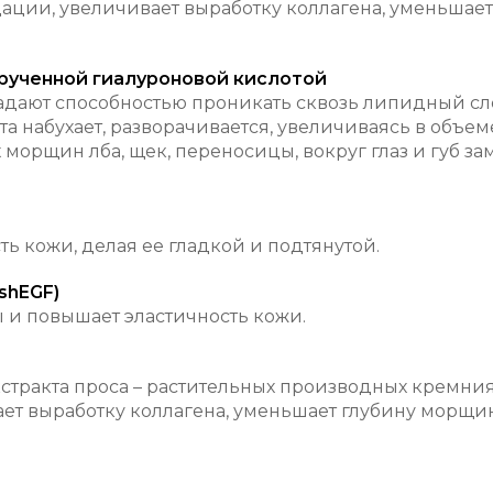
дации, увеличивает выработку коллагена, уменьшае
крученной гиалуроновой кислотой
адают способностью проникать сквозь липидный сло
 набухает, разворачивается, увеличиваясь в объем
морщин лба, щек, переносицы, вокруг глаз и губ зам
ь кожи, делая ее гладкой и подтянутой.
shEGF)
 и повышает эластичность кожи.
тракта проса – растительных производных кремния.
ет выработку коллагена, уменьшает глубину морщин