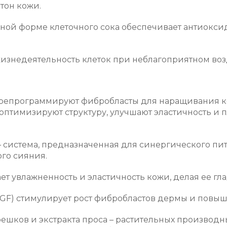
тон кожи.
ой форме клеточного сока обеспечивает антиоксид
жизнедеятельность клеток при неблагоприятном во
ерепрограммируют фибробласты для наращивания к
 оптимизируют структуру, улучшают эластичность и
 система, предназначенная для синергического пи
го сияния.
 увлажненность и эластичность кожи, делая ее гла
GF) стимулирует рост фибробластов дермы и повыша
ешков и экстракта проса – растительных производн