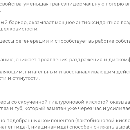
свойства, уменьшая трансэпидермальную потерю вл
.
ый барьер, оказывает мощное антиоксидантное возд
шелковистости.
ессы регенерации и способствует выработке собств
ванию, снижает проявления раздражения и дискомф
ляющим, питательным и восстанавливающим действ
ти и стянутости.
ры со скрученной гиалуроновой кислотой оказыва
лаз и губ, который заметен уже через час и усилива
но подобранных компонентов (лактобионовой кисло
напептида-1, ниацинамида) способен снижать выраб