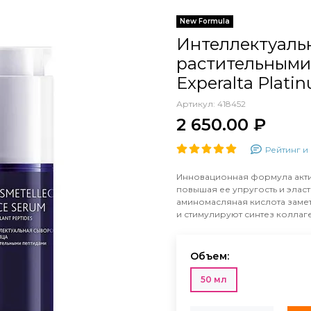
New Formula
Интеллектуальн
растительными
Experalta Plati
Артикул:
418452
2 650.00 ₽
Рейтинг и 
Инновационная формула актив
повышая ее упругость и эласт
аминомасляная кислота заме
и стимулируют синтез коллаг
Объем:
50 мл