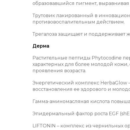
образовавшийся пигмент, выравнивая 
Трутовик лакированный в инновационн
противовоспалительным действием.
Трегалоза защищает и поддерживает 
Дерма
Растительные пептиды Phytocodine п
характерных для более молодой кожи,
проявления возраста.
Энергетический комплекс HerbaGlow –
восстановления ее здорового и молодо
Гамма-аминомасляная кислота повышает
Эпидермальный фактор роста EGF (shE
LIFTONIN – комплекс из чернильных ор