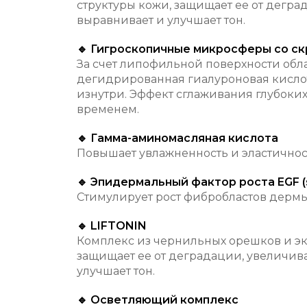
структуры кожи, защищает ее от дегра
выравнивает и улучшает тон.
🔹 Гигроскопичные микросферы со с
За счет липофильной поверхности обл
дегидрированная гиалуроновая кислота
изнутри. Эффект сглаживания глубоких 
временем.
🔹 Гамма-аминомасляная кислота
Повышает увлажненность и эластичност
🔹 Эпидермальный фактор роста EGF (
Стимулирует рост фибробластов дермы
🔹 LIFTONIN
Комплекс из чернильных орешков и экс
защищает ее от деградации, увеличива
улучшает тон.
🔹 Осветляющий комплекс