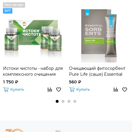
New design
ХИТ
Истоки чистоты - набор для
Очищающий фитосорбент
комплексного очищения
Pure Life (саше) Essential
организма
Sorbents
1 750 ₽
560 ₽
Купить
Купить