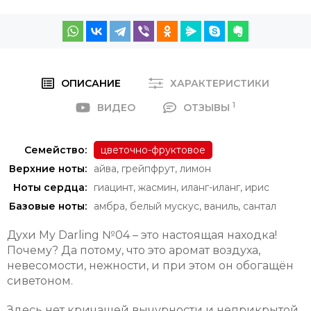
ОПИСАНИЕ
ХАРАКТЕРИСТИКИ
1
ВИДЕО
ОТЗЫВЫ
Семейство:
цветочно-фруктовое
Верхние ноты:
айва
,
грейпфрут
,
лимон
Ноты сердца:
гиацинт
,
жасмин
,
иланг-иланг
,
ирис
Базовые ноты:
амбра
,
белый мускус
,
ваниль
,
сантал
Духи My Darling №04 – это настоящая находка!
Почему? Да потому, что это аромат воздуха,
невесомости, нежности, и при этом он обогащён
сиветоном.
Здесь нет кричащей вычурности и неприкрытой