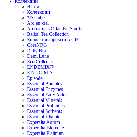
Коллекции
Назад
Коллекции
3D Cube
Arc-en-ciel
Aromapolis Olfactive Studio
Baikal Tea Collection
Коллекция ароматов CIEL
СoreNRG
Daily Box
Demi Lune
Eco Collection
ENDEMIX™
E.N.I.G.M.A.
Episode
Essential Botanics
Essential Enzymes
Essential Fatty Acids
Essential Minerals
Essential Probiotics
Essential Sorbents
Essential Vitamins
Experalta Aurum
Experalta Biomelle
Experalta Platinum