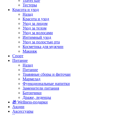
Travel size
Тестеры
Красота и уход
Назад
Красота и уход
Уход за лицом
Уход за телом
Уход за волосами
Интимный уход
Уход за полостью рта
Косметика для мужчин
Макияж
Спорт
Питание
Назад
Питание
Травяные сборы и фиточаи
Мармелад
Функциональные напитки
Заменители питания
Батончики
Драже, леденцы
🎁 Wellness-подарки
Акции
Аксессуары