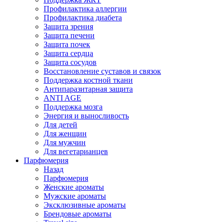
Профилактика аллергии
Профилактика диабета
Защита зрения
Защита печени
Защита почек
Защита сердца
Защита сосудов
Восстановление суставов и связок
Поддержка костной ткани
Антипаразитарная защита
ANTI AGE
Поддержка мозга
Энергия и выносливость
Для детей
Для женщин
Для мужчин
Для вегетарианцев
Парфюмерия
Назад
Парфюмерия
Женские ароматы
Мужские ароматы
Эксклюзивные ароматы
Брендовые ароматы