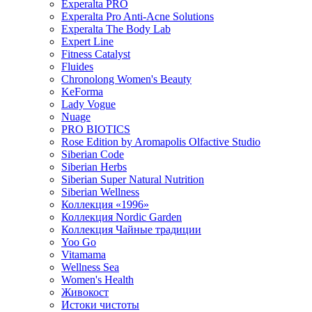
Experalta PRO
Experalta Pro Anti-Acne Solutions
Experalta The Body Lab
Expert Line
Fitness Catalyst
Fluides
Chronolong Women's Beauty
KeForma
Lady Vogue
Nuage
PRO BIOTICS
Rose Edition by Aromapolis Olfactive Studio
Siberian Code
Siberian Herbs
Siberian Super Natural Nutrition
Siberian Wellness
Коллекция «1996»
Коллекция Nordic Garden
Коллекция Чайные традиции
Yoo Go
Vitamama
Wellness Sea
Women's Health
Живокост
Истоки чистоты