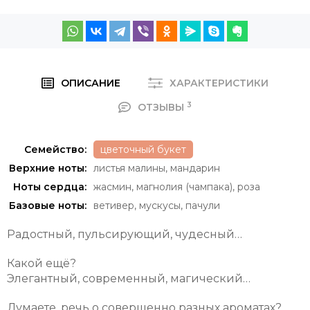
ОПИСАНИЕ
ХАРАКТЕРИСТИКИ
3
ОТЗЫВЫ
Семейство:
цветочный букет
Верхние ноты:
листья малины
,
мандарин
Ноты сердца:
жасмин
,
магнолия (чампака)
,
роза
Базовые ноты:
ветивер
,
мускусы
,
пачули
Радостный, пульсирующий, чудесный…
Какой ещё?
Элегантный, современный, магический…
Думаете, речь о совершенно разных ароматах?