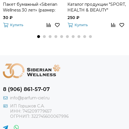
Пакет бумажный «Siberian
Каталог продукции "SPORT,
Wellness 30 лет» (размер:
HEALTH & BEAUTY"
22х26х10 см)
30 ₽
250 ₽
Купить
Купить
8 (906) 861-57-07
info@parfum-ciel.ru
ИП Горшков С.А.
ИНН: 745209779657
ОГРНИП: 322745600067996