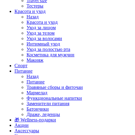
Travel size
Тестеры
Красота и уход
Назад
Красота и уход
Уход за лицом
Уход за телом
Уход за волосами
Интимный уход
Уход за полостью рта
Косметика для мужчин
Макияж
Спорт
Питание
Назад
Питание
Травяные сборы и фиточаи
Мармелад
Функциональные напитки
Заменители питания
Батончики
Драже, леденцы
🎁 Wellness-подарки
Акции
Аксессуары