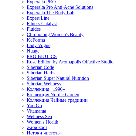
Experalta PRO
Experalta Pro Anti-Acne Solutions
Experalta The Body Lab
Expert Line
Fitness Catalyst
Fluides
Chronolong Women's Beauty
KeForma
Lady Vogue
Nuage
PRO BIOTICS
Rose Edition by Aromapolis Olfactive Studio
Siberian Code
Siberian Herbs
Siberian Super Natural Nutrition
Siberian Wellness
Коллекция «1996»
Коллекция Nordic Garden
Коллекция Чайные традиции
Yoo Go
Vitamama
Wellness Sea
Women's Health
Живокост
Истоки чистоты