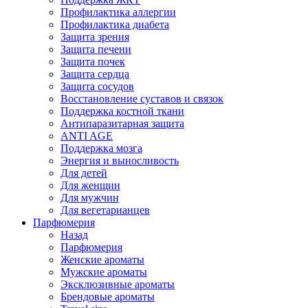
Профилактика аллергии
Профилактика диабета
Защита зрения
Защита печени
Защита почек
Защита сердца
Защита сосудов
Восстановление суставов и связок
Поддержка костной ткани
Антипаразитарная защита
ANTI AGE
Поддержка мозга
Энергия и выносливость
Для детей
Для женщин
Для мужчин
Для вегетарианцев
Парфюмерия
Назад
Парфюмерия
Женские ароматы
Мужские ароматы
Эксклюзивные ароматы
Брендовые ароматы