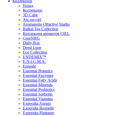
Коллекции
Назад
Коллекции
3D Cube
Arc-en-ciel
Aromapolis Olfactive Studio
Baikal Tea Collection
Коллекция ароматов CIEL
СoreNRG
Daily Box
Demi Lune
Eco Collection
ENDEMIX™
E.N.I.G.M.A.
Episode
Essential Botanics
Essential Enzymes
Essential Fatty Acids
Essential Minerals
Essential Probiotics
Essential Sorbents
Essential Vitamins
Experalta Aurum
Experalta Biomelle
Experalta Platinum