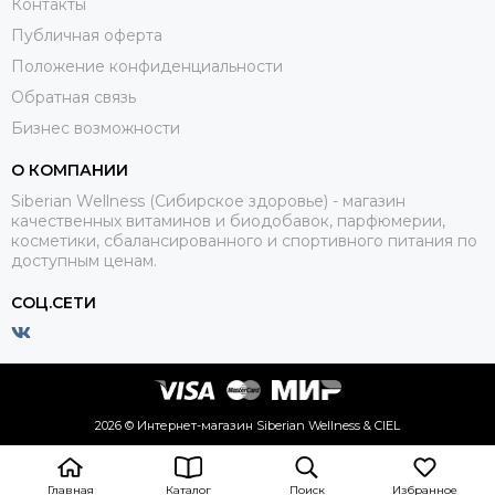
Контакты
Публичная оферта
Положение конфиденциальности
Обратная связь
Бизнес возможности
О КОМПАНИИ
Siberian Wellness (Сибирское здоровье) - магазин
качественных витаминов и биодобавок, парфюмерии,
косметики, сбалансированного и спортивного питания по
доступным ценам.
СОЦ.СЕТИ
2026 © Интернет-магазин Siberian Wellness & CIEL
Главная
Каталог
Поиск
Избранное