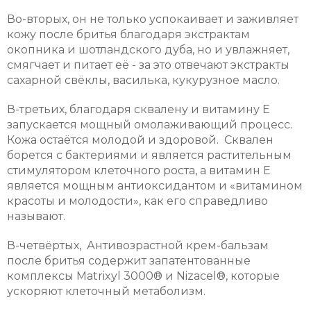
Во-вторых, он не только успокаивает и заживляет
кожу после бритья благодаря экстрактам
окопника и шотландского дуба, но и увлажняет,
смягчает и питает её - за это отвечают экстракты
сахарной свёклы, василька, кукурузное масло.
В-третьих, благодаря сквалену и витамину E
запускается мощный омолаживающий процесс.
Кожа остаётся молодой и здоровой. Сквален
борется с бактериями и является растительным
стимулятором клеточного роста, а витамин E
является мощным антиоксидантом и «витамином
красоты и молодости», как его справедливо
называют.
В-четвёртых, Антивозрастной крем-бальзам
после бритья содержит запатентованные
комплексы Matrixyl 3000® и Nizacel®, которые
ускоряют клеточный метаболизм.