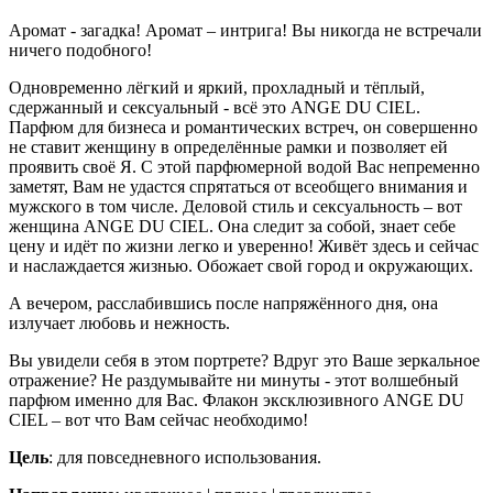
Аромат - загадка! Аромат – интрига! Вы никогда не встречали
ничего подобного!
Одновременно лёгкий и яркий, прохладный и тёплый,
сдержанный и сексуальный - всё это ANGE DU CIEL.
Парфюм для бизнеса и романтических встреч, он совершенно
не ставит женщину в определённые рамки и позволяет ей
проявить своё Я. С этой парфюмерной водой Вас непременно
заметят, Вам не удастся спрятаться от всеобщего внимания и
мужского в том числе. Деловой стиль и сексуальность – вот
женщина ANGE DU CIEL. Она следит за собой, знает себе
цену и идёт по жизни легко и уверенно! Живёт здесь и сейчас
и наслаждается жизнью. Обожает свой город и окружающих.
А вечером, расслабившись после напряжённого дня, она
излучает любовь и нежность.
Вы увидели себя в этом портрете? Вдруг это Ваше зеркальное
отражение? Не раздумывайте ни минуты - этот волшебный
парфюм именно для Вас. Флакон эксклюзивного ANGE DU
CIEL – вот что Вам сейчас необходимо!
Цель
: для повседневного использования.