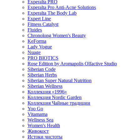
Experalta PRO
Experalta Pro Anti-Acne Solutions
Experalta The Body Lab
Expert Line
Fitness Catalyst
Fluides
Chronolong Women's Beauty
KeForma
Lady Vogue
Nuage
PRO BIOTICS
Rose Edition by Aromapolis Olfactive Studio
Siberian Code
Siberian Herbs
Siberian Super Natural Nutrition
Siberian Wellness
Коллекция «1996»
Коллекция Nordic Garden
Коллекция Чайные традиции
Yoo Go
Vitamama
Wellness Sea
Women's Health
Живокост
Истоки чистоты