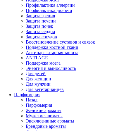
Профилактика аллергии
Профилактика диабета
Защита зрения
Защита печени
Защита почек
Защита сердца
Защита сосудов
Восстановление суставов и связок
Поддержка костной ткани
Антипаразитарная защита
ANTI AGE
Поддержка мозга
Энергия и выносливость
Для детей
Для женщин
Для мужчин
Для вегетарианцев
Парфюмерия
Назад
Парфюмерия
Женские ароматы
Мужские ароматы
Эксклюзивные ароматы
Брендовые ароматы