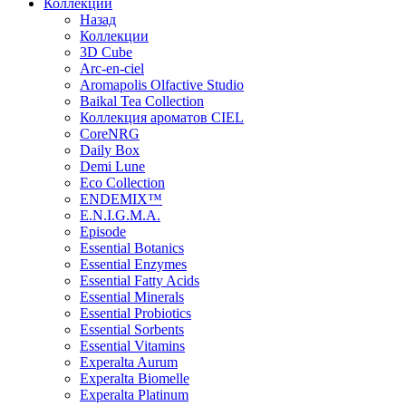
Коллекции
Назад
Коллекции
3D Cube
Arc-en-ciel
Aromapolis Olfactive Studio
Baikal Tea Collection
Коллекция ароматов CIEL
СoreNRG
Daily Box
Demi Lune
Eco Collection
ENDEMIX™
E.N.I.G.M.A.
Episode
Essential Botanics
Essential Enzymes
Essential Fatty Acids
Essential Minerals
Essential Probiotics
Essential Sorbents
Essential Vitamins
Experalta Aurum
Experalta Biomelle
Experalta Platinum