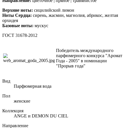
Направление:
цветочное | пряное | травянистое
Верхние ноты:
сицилийский лимон
Ноты Сердца:
сирень,
жасмин,
магнолия,
абрикос,
желтая
орхидея
Базовые ноты:
мускус
ГОСТ 31678-2012
Победитель международного
парфюмерного конкурса "Аромат
Года - 2005" в номинации
"Прорыв года"
Вид
Парфюмерная вода
Пол
женские
Коллекция
ANGE и DEMON DU CIEL
Направление