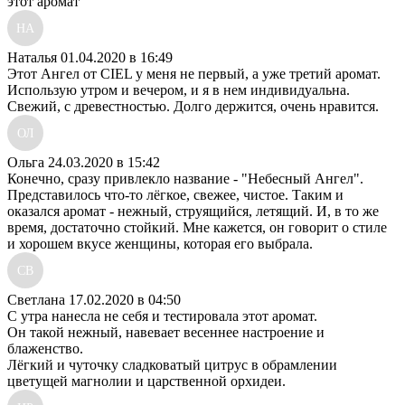
этот аромат
НА
Наталья
01.04.2020 в 16:49
Этот Ангел от CIEL у меня не первый, а уже третий аромат.
Использую утром и вечером, и я в нем индивидуальна.
Свежий, с древестностью. Долго держится, очень нравится.
ОЛ
Ольга
24.03.2020 в 15:42
Конечно, сразу привлекло название - "Небесный Ангел".
Представилось что-то лёгкое, свежее, чистое. Таким и
оказался аромат - нежный, струящийся, летящий. И, в то же
время, достаточно стойкий. Мне кажется, он говорит о стиле
и хорошем вкусе женщины, которая его выбрала.
СВ
Светлана
17.02.2020 в 04:50
С утра нанесла не себя и тестировала этот аромат.
Он такой нежный, навевает весеннее настроение и
блаженство.
Лёгкий и чуточку сладковатый цитрус в обрамлении
цветущей магнолии и царственной орхидеи.